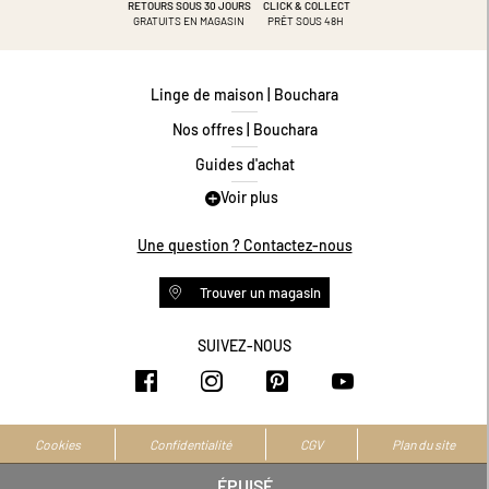
RETOURS SOUS 30 JOURS
CLICK & COLLECT
GRATUITS EN MAGASIN
PRÊT SOUS 48H
Linge de maison | Bouchara
Nos offres | Bouchara
Guides d'achat
Voir plus
Guide des tailles
Guide matières
Une question ? Contactez-nous
Questions les plus fréquentes
Trouver un magasin
Programme de fidélité
Conditions des offres
SUIVEZ-NOUS
https://www.facebook.com/bouchar
https://www.instagram.com/
https://www.pinteres
https://www.y
Livraison et retours
Espace professionnel
Accessibilité numérique
Cookies
Confidentialité
CGV
Plan du site
La marque
ÉPUISÉ