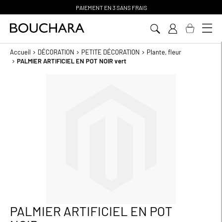
PAIEMENT EN 3 SANS FRAIS
Aller
au
contenu
Accueil
DÉCORATION
PETITE DÉCORATION
Plante, fleur
PALMIER ARTIFICIEL EN POT NOIR vert
Passer
à
la
fin
de
la
galerie
d’images
PALMIER ARTIFICIEL EN POT
Passer
au