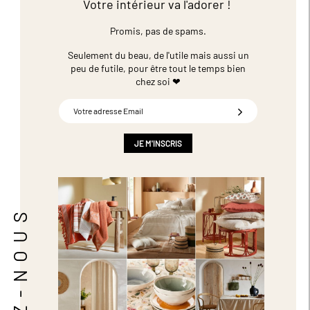
Votre intérieur va l'adorer !
Promis, pas de spams.
Seulement du beau, de l'utile mais aussi un
peu de futile,
pour être tout le temps bien
chez soi ❤
Inscription
à
notre
newsletter
JE M'INSCRIS
:
SUIVEZ-NOUS