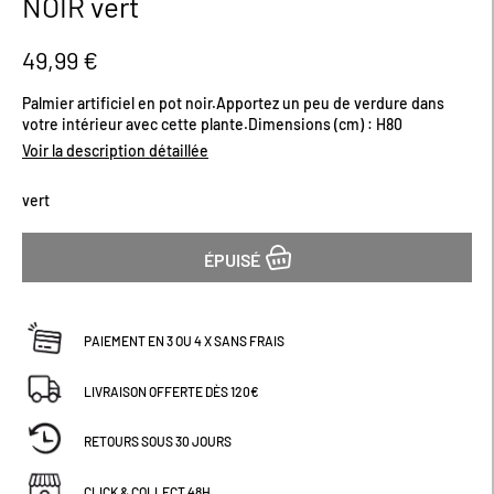
NOIR vert
début
de
la
49,99 €
Galerie
d’images
Palmier artificiel en pot noir.Apportez un peu de verdure dans
votre intérieur avec cette plante.Dimensions (cm) : H80
Voir la description détaillée
vert
ÉPUISÉ
PAIEMENT EN 3 OU 4 X SANS FRAIS
LIVRAISON OFFERTE DÈS 120€
RETOURS SOUS 30 JOURS
CLICK & COLLECT 48H