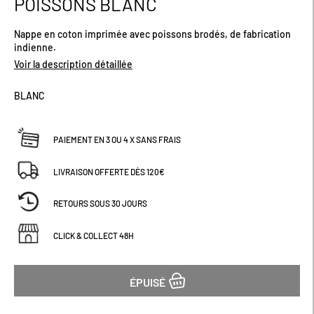
POISSONS BLANC
début
de
Nappe en coton imprimée avec poissons brodés, de fabrication
la
indienne.
Galerie
d’images
Voir la description détaillée
BLANC
PAIEMENT EN 3 OU 4 X SANS FRAIS
LIVRAISON OFFERTE DÈS 120€
RETOURS SOUS 30 JOURS
CLICK & COLLECT 48H
ÉPUISÉ