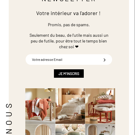
Votre intérieur va l'adorer !
Promis, pas de spams.
Seulement du beau, de l'utile mais aussi un
peu de futile,
pour être tout le temps bien
chez soi ❤
Inscription
à
notre
newsletter
JE M'INSCRIS
: