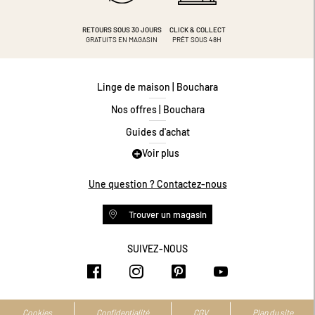
RETOURS SOUS 30 JOURS
CLICK & COLLECT
GRATUITS EN MAGASIN
PRÊT SOUS 48H
Linge de maison | Bouchara
Nos offres | Bouchara
Guides d'achat
Voir plus
Guide des tailles
Guide matières
Une question ? Contactez-nous
Questions les plus fréquentes
Trouver un magasin
Programme de fidélité
Conditions des offres
SUIVEZ-NOUS
https://www.facebook.com/bouchar
https://www.instagram.com/
https://www.pinteres
https://www.y
Livraison et retours
Espace professionnel
Accessibilité numérique
Cookies
Confidentialité
CGV
Plan du site