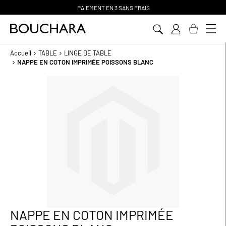
PAIEMENT EN 3 SANS FRAIS
Aller
au
contenu
Accueil
TABLE
LINGE DE TABLE
NAPPE EN COTON IMPRIMÉE POISSONS BLANC
Passer
à
la
fin
de
la
galerie
d’images
NAPPE EN COTON IMPRIMÉE
Passer
au