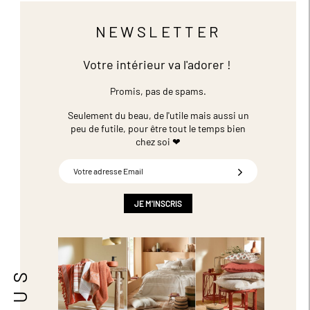
NEWSLETTER
Votre intérieur va l'adorer !
Promis, pas de spams.
Seulement du beau, de l'utile mais aussi un
peu de futile,
pour être tout le temps bien
chez soi ❤
Inscription
à
notre
newsletter
JE M'INSCRIS
: