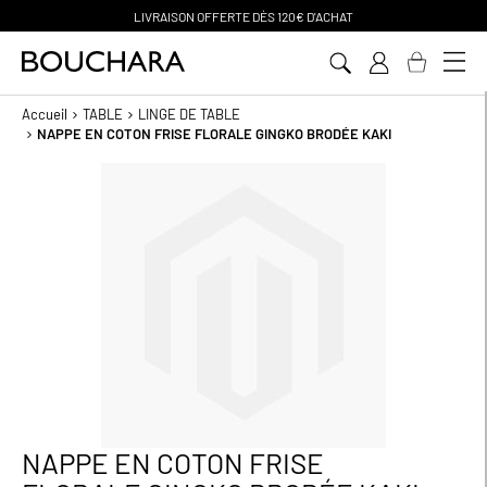
LIVRAISON OFFERTE D
ÈS 120€ D'ACHAT
Aller
au
contenu
Accueil
TABLE
LINGE DE TABLE
NAPPE EN COTON FRISE FLORALE GINGKO BRODÉE KAKI
Passer
à
la
fin
de
la
galerie
d’images
NAPPE EN COTON FRISE
Passer
au