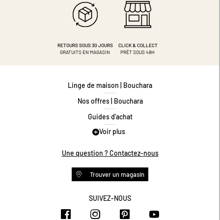
RETOURS SOUS 30 JOURS
CLICK & COLLECT
GRATUITS EN MAGASIN
PRÊT SOUS 48H
Linge de maison | Bouchara
Nos offres | Bouchara
Guides d'achat
Voir plus
Guide des tailles
Guide matières
Une question ? Contactez-nous
Questions les plus fréquentes
Trouver un magasin
Programme de fidélité
Conditions des offres
SUIVEZ-NOUS
https://www.facebook.com/bouchar
https://www.instagram.com/
https://www.pinteres
https://www.y
Livraison et retours