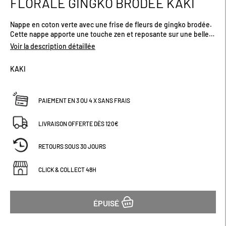
FLORALE GINGKO BRODÉE KAKI
début
de
Nappe en coton verte avec une frise de fleurs de gingko brodée.
la
Cette nappe apporte une touche zen et reposante sur une belle
Galerie
table pour un déjeuner, un dîner ou à l'heure du thé. Existe en
d’images
Voir la description détaillée
plusieurs tailles.
KAKI
PAIEMENT EN 3 OU 4 X SANS FRAIS
LIVRAISON OFFERTE DÈS 120€
RETOURS SOUS 30 JOURS
CLICK & COLLECT 48H
ÉPUISÉ