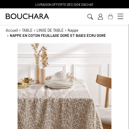
LIVRAISON OFFERTE D
ÈS 120€ D'ACHAT
Aller
au
contenu
Accueil
TABLE
LINGE DE TABLE
Nappe
NAPPE EN COTON FEUILLAGE DORÉ ET BAIES ÉCRU DORÉ
Passer
à
la
fin
de
la
galerie
d’images