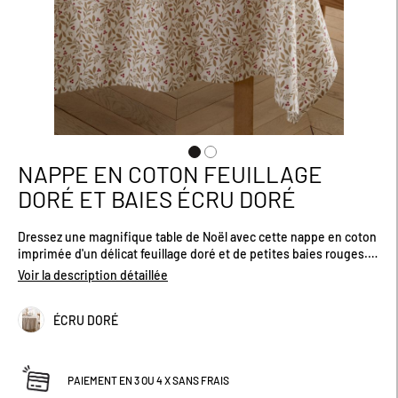
NAPPE EN COTON FEUILLAGE
Passer
au
DORÉ ET BAIES ÉCRU DORÉ
début
de
Dressez une magnifique table de Noël avec cette nappe en coton
la
imprimée d'un délicat feuillage doré et de petites baies rouges.
Galerie
Toile 185g/m². Existe en plusieurs dimensions.
d’images
Voir la description détaillée
ÉCRU DORÉ
PAIEMENT EN 3 OU 4 X SANS FRAIS