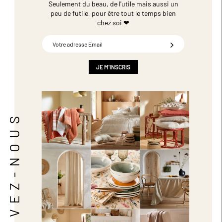
Seulement du beau, de l'utile mais aussi un
peu de futile,
pour être tout le temps bien
chez soi ❤
Inscription
à
notre
newsletter
JE M'INSCRIS
:
SUIVEZ-NOUS