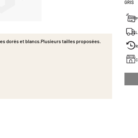
GRIS
P
L
es dorés et blancs.Plusieurs tailles proposées.
R
C