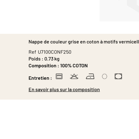
Passer
au
début
Nappe de couleur grise en coton à motifs vermicell
de
la
Ref
U7100CONF250
Galerie
Poids :
0.73 kg
d’images
Composition :
100% COTON
Entretien :
En savoir plus sur la composition