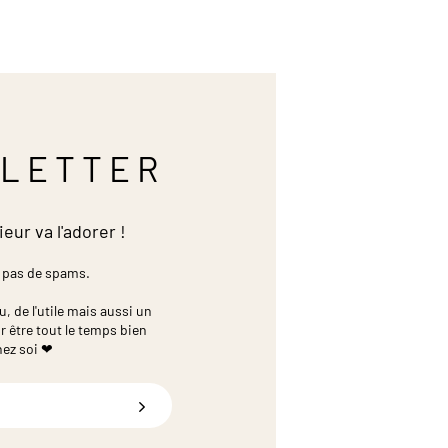
LETTER
ieur va l'adorer !
 pas de spams.
 de l'utile mais aussi un
r être tout le temps bien
hez soi ❤