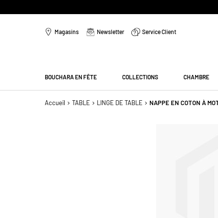
Aller
au
Magasins
Newsletter
Service Client
contenu
Menu
BOUCHARA EN FÊTE
COLLECTIONS
CHAMBRE
Accueil
TABLE
LINGE DE TABLE
NAPPE EN COTON À MOT
Passer
à
la
fin
de
la
galerie
d’images