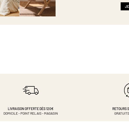
newsletter
:
JE
LIVRAISON OFFERTE DÈS 120€
RETOURS S
DOMICILE - POINT RELAIS - MAGASIN
GRATUITS