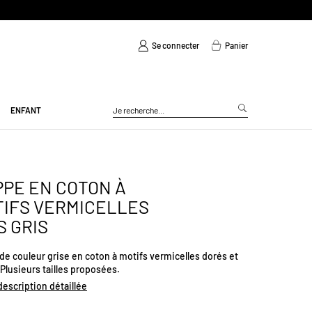
PAIEMENT EN 3 SANS FRAIS
Se connecter
Panier
ENFANT
PE EN COTON À
IFS VERMICELLES
S GRIS
de couleur grise en coton à motifs vermicelles dorés et
Plusieurs tailles proposées.
 description détaillée