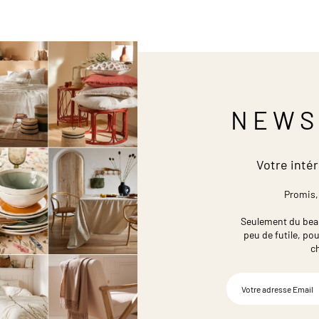
NEWS
Votre intér
Promis,
Seulement du beau,
peu de futile,
pou
c
Inscription
à
notre