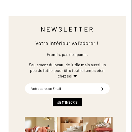
NEWSLETTER
Votre intérieur va l'adorer !
Promis, pas de spams.
Seulement du beau, de l'utile mais aussi un
peu de futile,
pour être tout le temps bien
chez soi ❤
Inscription
à
notre
newsletter
JE M'INSCRIS
: