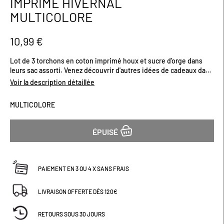
IMPRIMÉ HIVERNAL
début
MULTICOLORE
de
la
Galerie
10,99 €
d’images
Lot de 3 torchons en coton imprimé houx et sucre d'orge dans
leurs sac assorti. Venez découvrir d'autres idées de cadeaux dans
notre sélection de Noël. Dimensions (cm) : H70 x L45
Voir la description détaillée
MULTICOLORE
ÉPUISÉ
PAIEMENT EN 3 OU 4 X SANS FRAIS
LIVRAISON OFFERTE DÈS 120€
RETOURS SOUS 30 JOURS