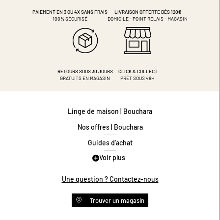
PAIEMENT EN 3 OU 4X
SANS FRAIS
LIVRAISON OFFERTE DÈS 120€
100% SÉCURISÉ
DOMICILE - POINT RELAIS - MAGASIN
RETOURS SOUS 30 JOURS
CLICK & COLLECT
GRATUITS EN MAGASIN
PRÊT SOUS 48H
Linge de maison | Bouchara
Nos offres | Bouchara
Guides d'achat
Voir plus
Guide des tailles
Guide matières
Une question ? Contactez-nous
Questions les plus fréquentes
Trouver un magasin
Programme de fidélité