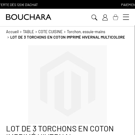
PAIEMENT EN 3 SANS FRAIS
Aller
au
contenu
Accueil
TABLE
COTE CUISINE
Torchon, essuie-mains
LOT DE 3 TORCHONS EN COTON IMPRIMÉ HIVERNAL MULTICOLORE
Passer
à
la
fin
de
la
galerie
d’images
LOT DE 3 TORCHONS EN COTON
Passer
au