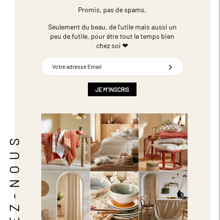
Promis, pas de spams.
Seulement du beau, de l'utile mais aussi un
peu de futile,
pour être tout le temps bien
chez soi ❤
Inscription
à
notre
newsletter
JE M'INSCRIS
:
SUIVEZ-NOUS