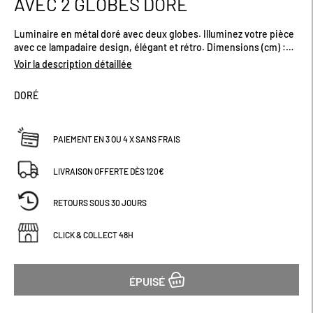
AVEC 2 GLOBES DORÉ
début
de
Luminaire en métal doré avec deux globes. Illuminez votre pièce
la
avec ce lampadaire design, élégant et rétro. Dimensions (cm) :
Galerie
L33 x P25 x H145
d’images
Voir la description détaillée
DORÉ
PAIEMENT EN 3 OU 4 X SANS FRAIS
LIVRAISON OFFERTE DÈS 120€
RETOURS SOUS 30 JOURS
CLICK & COLLECT 48H
ÉPUISÉ