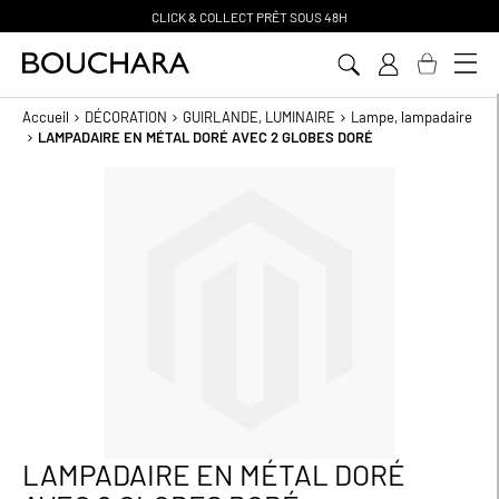
CLICK & COLLECT PR
Ê
T SOUS 48H
Aller
au
contenu
Accueil
DÉCORATION
GUIRLANDE, LUMINAIRE
Lampe, lampadaire
LAMPADAIRE EN MÉTAL DORÉ AVEC 2 GLOBES DORÉ
Passer
à
la
fin
de
la
galerie
d’images
LAMPADAIRE EN MÉTAL DORÉ
Passer
au