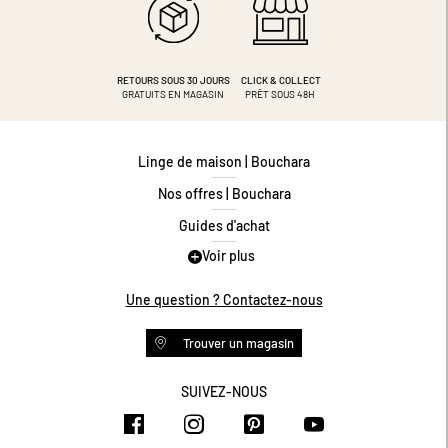
RETOURS SOUS 30 JOURS
CLICK & COLLECT
GRATUITS EN MAGASIN
PRÊT SOUS 48H
Linge de maison | Bouchara
Nos offres | Bouchara
Guides d'achat
Voir plus
Guide des tailles
Guide matières
Une question ? Contactez-nous
Questions les plus fréquentes
Trouver un magasin
Programme de fidélité
Conditions des offres
SUIVEZ-NOUS
https://www.facebook.com/bouchar
https://www.instagram.com/
https://www.pinteres
https://www.y
Livraison et retours