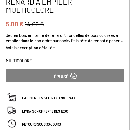
RENARD À EMPILER
début
MULTICOLORE
de
la
Galerie
5,00 €
14,99 €
d’images
Jeu en bois en forme de renard. 5 rondelles de bois colorées à
empiler dans le bon ordre sur socle. Et la tête de renard à poser
pour finir en beauté !
Voir la description détaillée
MULTICOLORE
ÉPUISÉ
PAIEMENT EN 3 OU 4 X SANS FRAIS
LIVRAISON OFFERTE DÈS 120€
RETOURS SOUS 30 JOURS