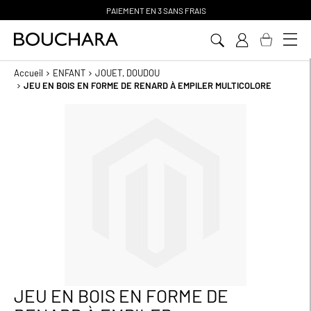
AIS
CLICK & COLLECT PR
Ê
T SOU
Aller
au
contenu
Accueil
ENFANT
JOUET, DOUDOU
JEU EN BOIS EN FORME DE RENARD À EMPILER MULTICOLORE
Passer
à
la
fin
de
la
galerie
d’images
JEU EN BOIS EN FORME DE
Passer
au