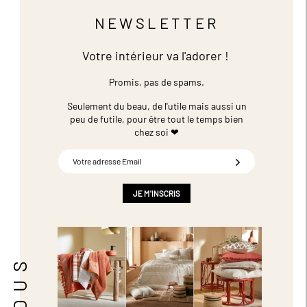
NEWSLETTER
Votre intérieur va l'adorer !
Promis, pas de spams.
Seulement du beau, de l'utile mais aussi un
peu de futile,
pour être tout le temps bien
chez soi ❤
Inscription
à
notre
newsletter
JE M'INSCRIS
: