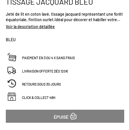
TISSAGE JACQUARD BLEU
début
de
Jeté de lit en coton lavé, tissage jacquard représentant une forêt
la
équatoriale, finition ourlet.Idéal pour décorer et habiller votre
Galerie
chambre.Plusieurs tailles disponibles.
d’images
Voir la description détaillée
BLEU
PAIEMENT EN 3 OU 4 X SANS FRAIS
LIVRAISON OFFERTE DÈS 120€
RETOURS SOUS 30 JOURS
CLICK & COLLECT 48H
ÉPUISÉ