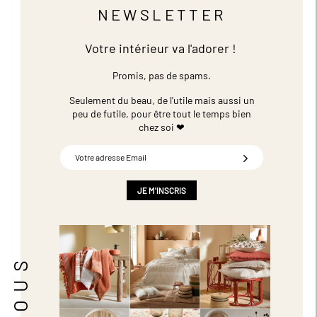
NEWSLETTER
Votre intérieur va l'adorer !
Promis, pas de spams.
Seulement du beau, de l'utile mais aussi un
peu de futile,
pour être tout le temps bien
chez soi ❤
Inscription
à
notre
newsletter
JE M'INSCRIS
: