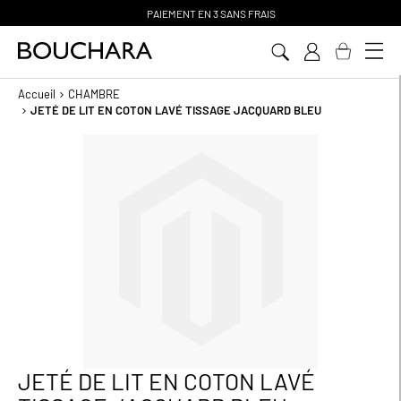
PAIEMENT EN 3 SANS FRAIS
Aller
au
contenu
Accueil
CHAMBRE
JETÉ DE LIT EN COTON LAVÉ TISSAGE JACQUARD BLEU
Passer
à
la
fin
de
la
galerie
d’images
JETÉ DE LIT EN COTON LAVÉ
Passer
au