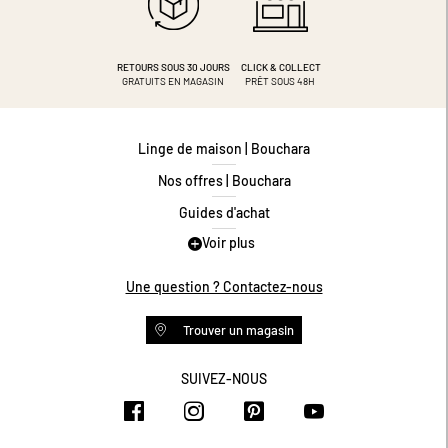
RETOURS SOUS 30 JOURS
CLICK & COLLECT
GRATUITS EN MAGASIN
PRÊT SOUS 48H
Linge de maison | Bouchara
Nos offres | Bouchara
Guides d'achat
Voir plus
Guide des tailles
Guide matières
Une question ? Contactez-nous
Questions les plus fréquentes
Trouver un magasin
Programme de fidélité
Conditions des offres
SUIVEZ-NOUS
https://www.facebook.com/bouchar
https://www.instagram.com/
https://www.pinteres
https://www.y
Livraison et retours
Espace professionnel