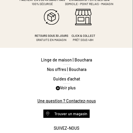
100% SÉCURISÉ
DOMICILE - POINT RELAIS - MAGASIN
RETOURS SOUS 30 JOURS
CLICK & COLLECT
GRATUITS EN MAGASIN
PRÊT SOUS 48H
Linge de maison | Bouchara
Nos offres | Bouchara
Guides d'achat
Voir plus
Guide des tailles
Guide matières
Une question ? Contactez-nous
Questions les plus fréquentes
Trouver un magasin
Programme de fidélité
Conditions des offres
SUIVEZ-NOUS