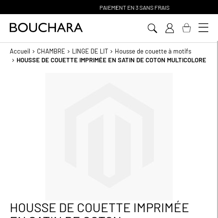
PAIEMENT EN 3 SANS FRAIS
Aller
au
contenu
Accueil
CHAMBRE
LINGE DE LIT
Housse de couette à motifs
HOUSSE DE COUETTE IMPRIMÉE EN SATIN DE COTON MULTICOLORE
Passer
à
la
fin
de
la
galerie
d’images
HOUSSE DE COUETTE IMPRIMÉE
Passer
au