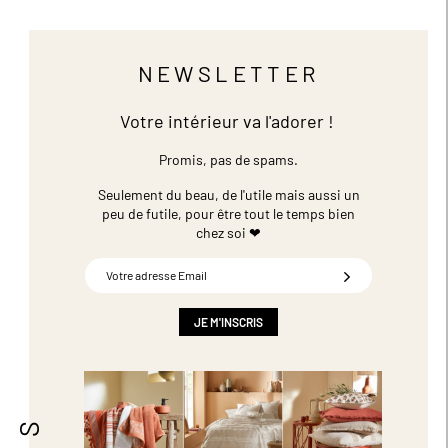
NEWSLETTER
Votre intérieur va l'adorer !
Promis, pas de spams.
Seulement du beau, de l'utile mais aussi un
peu de futile,
pour être tout le temps bien
chez soi ❤
Inscription
à
notre
newsletter
JE M'INSCRIS
: