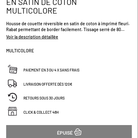
EN SATIN DE COTON
début
MULTICOLORE
de
la
Galerie
Housse de couette réversible en satin de coton à imprimé fleuri.
d’images
Rabat permettant de border facilement. Tissage serré de 80
fils/cm² en coton peigné, pour une meilleure résistance au
Voir la description détaillée
quotidien et un entretien facile.
MULTICOLORE
PAIEMENT EN 3 OU 4 X SANS FRAIS
LIVRAISON OFFERTE DÈS 120€
RETOURS SOUS 30 JOURS
CLICK & COLLECT 48H
ÉPUISÉ