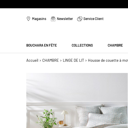
Aller
au
Magasins
Newsletter
Service Client
contenu
Menu
BOUCHARA EN FÊTE
COLLECTIONS
CHAMBRE
Accueil
CHAMBRE
LINGE DE LIT
Housse de couette à mot
Passer
à
la
fin
de
la
galerie
d’images