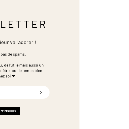
LETTER
ieur va l'adorer !
 pas de spams.
 de l'utile mais aussi un
r être tout le temps bien
hez soi ❤
 M'INSCRIS