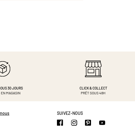
OUS 30 JOURS
CLICK & COLLECT
 EN MAGASIN
PRÊT SOUS 48H
-nous
SUIVEZ-NOUS
https://www.facebook.com/b
https://www.instagram.
https://www.pinte
https://www.