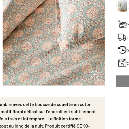
maintie
certif
P
L
R
C
hambre avec cette housse de couette en coton
motif floral délicat sur l’endroit est subtilement
fois frais et intemporel. La finition forme
out au long de la nuit. Produit certifié OEKO-