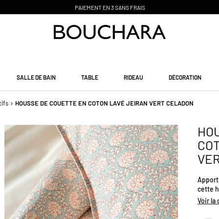
PAIEMENT EN 3 SANS FRAIS
SALLE DE BAIN
TABLE
RIDEAU
DÉCORATION
ifs
HOUSSE DE COUETTE EN COTON LAVÉ JEIRAN VERT CELADON
HOU
COT
VE
Apport
cette h
agréabl
Voir la
subtile
fois fr