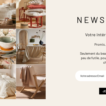
NEWS
Votre intér
Promis,
Seulement du beau,
peu de futile,
pou
c
Inscription
à
notre
newsletter
:
JE