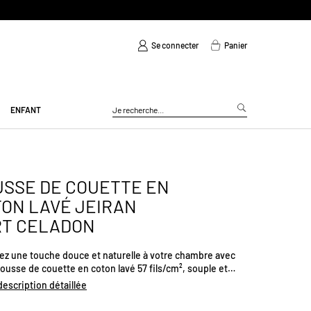
Se connecter
Panier
ENFANT
SSE DE COUETTE EN
ON LAVÉ JEIRAN
RT CELADON
ez une touche douce et naturelle à votre chambre avec
ousse de couette en coton lavé 57 fils/cm², souple et
e au toucher. Son motif floral délicat sur l’endroit est
 description détaillée
ment équilibré par un revers uni écru, pour un rendu à la
ais et intemporel. La finition forme bouteille assure un