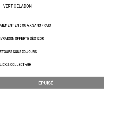
n optimal de la couette tout au long de la nuit. Produit
VERT CELADON
ié OEKO-TEX®. Disponible en plusieurs dimensions.
AIEMENT EN 3 OU 4 X SANS FRAIS
IVRAISON OFFERTE DÈS 120€
ETOURS SOUS 30 JOURS
LICK & COLLECT 48H
ÉPUISÉ