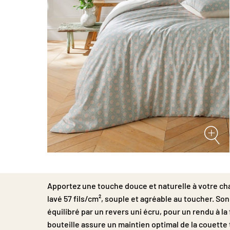
Passer
au
début
Apportez une touche douce et naturelle à votre c
de
la
lavé 57 fils/cm², souple et agréable au toucher. Son 
Galerie
équilibré par un revers uni écru, pour un rendu à la 
d’images
bouteille assure un maintien optimal de la couette t