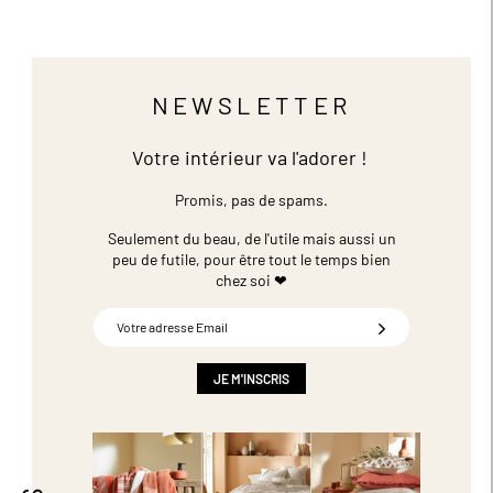
NEWSLETTER
Votre intérieur va l'adorer !
Promis, pas de spams.
Seulement du beau, de l'utile mais aussi un
peu de futile,
pour être tout le temps bien
chez soi ❤
Inscription
à
notre
newsletter
JE M'INSCRIS
: