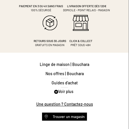
PAIEMENT EN 3 OU 4X
SANS FRAIS
LIVRAISON OFFERTE DÈS 120€
100% SÉCURISÉ
DOMICILE - POINT RELAIS - MAGASIN
RETOURS SOUS 30 JOURS
CLICK & COLLECT
GRATUITS EN MAGASIN
PRÊT SOUS 48H
Linge de maison | Bouchara
Nos offres | Bouchara
Guides d'achat
Voir plus
Guide des tailles
Guide matières
Une question ? Contactez-nous
Questions les plus fréquentes
Trouver un magasin
Programme de fidélité
Conditions des offres