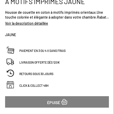
À MOTIFS IMPRIMES JAUNE
début
de
Housse de couette en coton à motifs imprimés orientaux.Une
la
touche colorée et élégante à adopter dans votre chambre.Rabat
Galerie
pour border le bas de votre lit.Tissage serré de 57 fils/cm², pour
d’images
Voir la description détaillée
une meilleure résistance. Offre confort et douceur.Plusieurs
dimensions disponibles.
JAUNE
PAIEMENT EN 3 OU 4 X SANS FRAIS
LIVRAISON OFFERTE DÈS 120€
RETOURS SOUS 30 JOURS
CLICK & COLLECT 48H
ÉPUISÉ