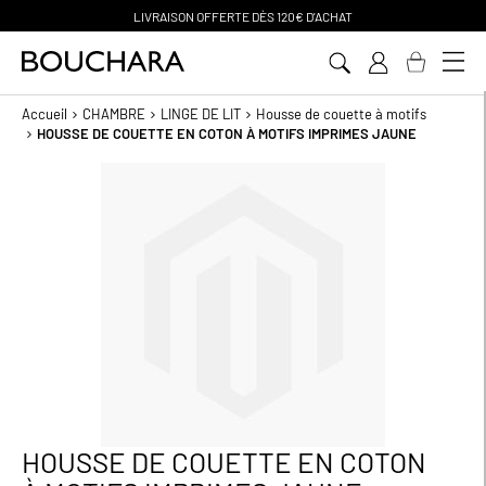
120€ D'ACHAT
PAIEMENT EN 3 SAN
Aller
au
contenu
Accueil
CHAMBRE
LINGE DE LIT
Housse de couette à motifs
HOUSSE DE COUETTE EN COTON À MOTIFS IMPRIMES JAUNE
Passer
à
la
fin
de
la
galerie
d’images
HOUSSE DE COUETTE EN COTON
Passer
au