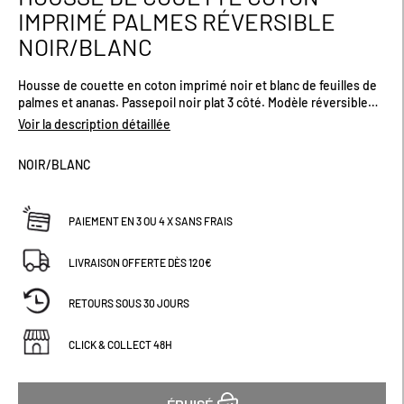
au
IMPRIMÉ PALMES RÉVERSIBLE
début
NOIR/BLANC
de
la
Galerie
Housse de couette en coton imprimé noir et blanc de feuilles de
d’images
palmes et ananas. Passepoil noir plat 3 côté. Modèle réversible
avec finition rabat pour border facilement le bas de votre lit.
Voir la description détaillée
Qualité 57 fils/cm² : confort et résistance. Plusieurs tailles
disponibles
NOIR/BLANC
PAIEMENT EN 3 OU 4 X SANS FRAIS
LIVRAISON OFFERTE DÈS 120€
RETOURS SOUS 30 JOURS
CLICK & COLLECT 48H