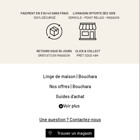
PAIEMENT EN 3 OU 4X
SANS FRAIS
LIVRAISON OFFERTE DÈS 120€
100% SÉCURISÉ
DOMICILE - POINT RELAIS - MAGASIN
RETOURS SOUS 30 JOURS
CLICK & COLLECT
GRATUITS EN MAGASIN
PRÊT SOUS 48H
Linge de maison | Bouchara
Nos offres | Bouchara
Guides d'achat
Voir plus
Guide des tailles
Guide matières
Une question ? Contactez-nous
Questions les plus fréquentes
Trouver un magasin
Programme de fidélité