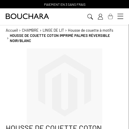
PAIEMENT EN 3 SANS FRAIS
Aller
au
contenu
Accueil
CHAMBRE
LINGE DE LIT
Housse de couette à motifs
HOUSSE DE COUETTE COTON IMPRIMÉ PALMES RÉVERSIBLE
NOIR/BLANC
Passer
à
la
fin
de
la
galerie
d’images
HOUSSE DE COUETTE COTON
Passer