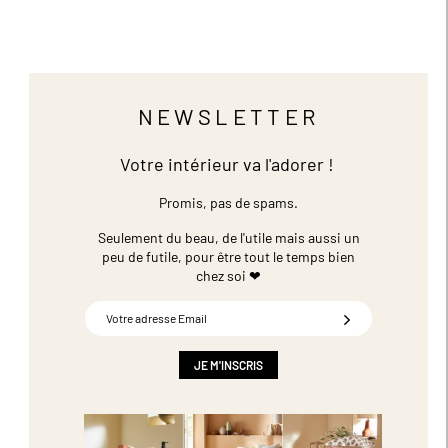
NEWSLETTER
Votre intérieur va l'adorer !
Promis, pas de spams.
Seulement du beau, de l'utile mais aussi un
peu de futile,
pour être tout le temps bien
chez soi ❤
Inscription
à
notre
newsletter
JE M'INSCRIS
: