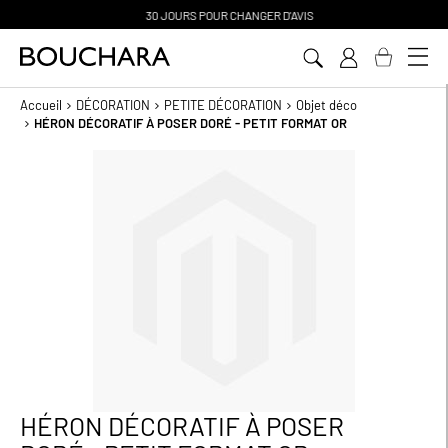
30 JOURS POUR CHANGER D'AVIS
Aller
au
contenu
Accueil
DÉCORATION
PETITE DÉCORATION
Objet déco
HÉRON DÉCORATIF À POSER DORÉ - PETIT FORMAT OR
Passer
à
la
fin
de
la
galerie
d’images
HÉRON DÉCORATIF À POSER
Passer
au