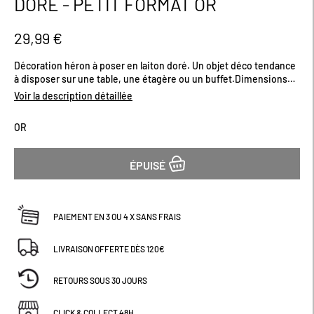
DORÉ - PETIT FORMAT OR
début
de
la
29,99 €
Galerie
d’images
Décoration héron à poser en laiton doré. Un objet déco tendance
à disposer sur une table, une étagère ou un buffet.Dimensions
(cm) : H36
Voir la description détaillée
OR
ÉPUISÉ
PAIEMENT EN 3 OU 4 X SANS FRAIS
LIVRAISON OFFERTE DÈS 120€
RETOURS SOUS 30 JOURS
CLICK & COLLECT 48H