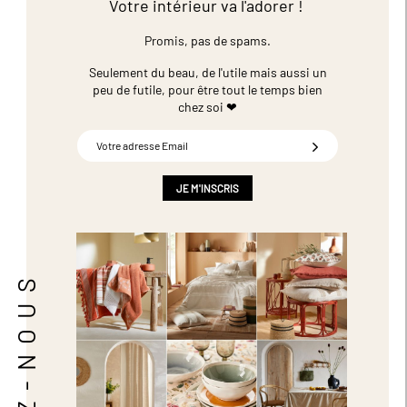
Votre intérieur va l'adorer !
Promis, pas de spams.
Seulement du beau, de l'utile mais aussi un
peu de futile,
pour être tout le temps bien
chez soi ❤
Inscription
à
notre
newsletter
JE M'INSCRIS
:
SUIVEZ-NOUS