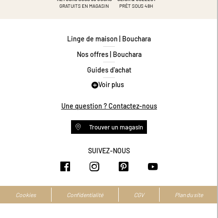
GRATUITS EN MAGASIN
PRÊT SOUS 48H
Linge de maison | Bouchara
Nos offres | Bouchara
Guides d'achat
Voir plus
Guide des tailles
Guide matières
Une question ? Contactez-nous
Questions les plus fréquentes
Trouver un magasin
Programme de fidélité
Conditions des offres
SUIVEZ-NOUS
https://www.facebook.com/bouchar
https://www.instagram.com/
https://www.pinteres
https://www.y
Livraison et retours
Espace professionnel
Accessibilité numérique
Cookies
Confidentialité
CGV
Plan du site
La marque