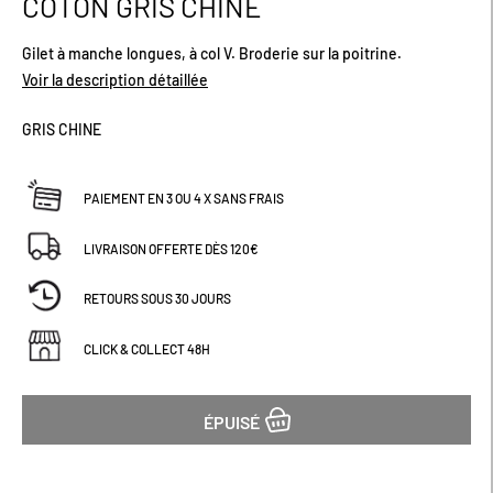
COTON GRIS CHINE
début
de
Gilet à manche longues, à col V. Broderie sur la poitrine.
la
Galerie
Voir la description détaillée
d’images
GRIS CHINE
PAIEMENT EN 3 OU 4 X SANS FRAIS
LIVRAISON OFFERTE DÈS 120€
RETOURS SOUS 30 JOURS
CLICK & COLLECT 48H
ÉPUISÉ