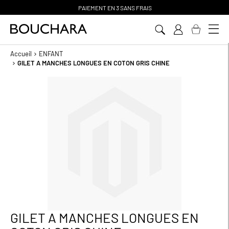
PAIEMENT EN 3 SANS FRAIS
Aller
au
contenu
Accueil
ENFANT
GILET A MANCHES LONGUES EN COTON GRIS CHINE
Passer
à
la
fin
de
la
galerie
d’images
GILET A MANCHES LONGUES EN
Passer
au