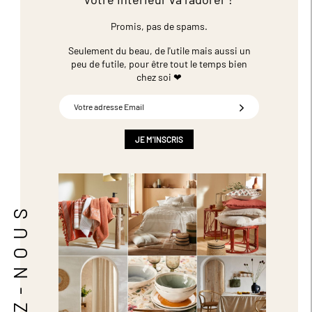
Promis, pas de spams.
Seulement du beau, de l'utile mais aussi un
peu de futile,
pour être tout le temps bien
chez soi ❤
Inscription
à
notre
newsletter
JE M'INSCRIS
:
SUIVEZ-NOUS