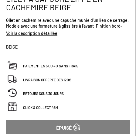
au
CACHEMIRE BEIGE
début
de
Gilet en cachemire avec une capuche munie d'un lien de serrage.
la
Modèle avec une fermeture à glissière à l'avant. Finition bord-
Galerie
côte à la base et en bas de manche. 100% cachemire.
d’images
Voir la description détaillée
260gr/m².Existe en plusieurs coloris.
BEIGE
PAIEMENT EN 3 OU 4 X SANS FRAIS
LIVRAISON OFFERTE DÈS 120€
RETOURS SOUS 30 JOURS
CLICK & COLLECT 48H
ÉPUISÉ