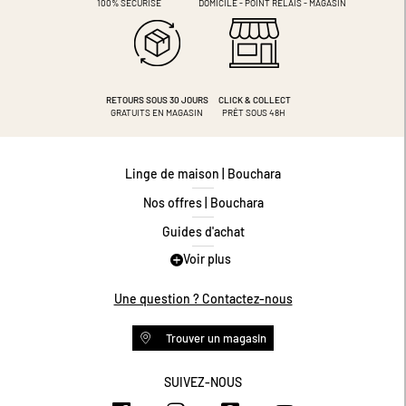
100% SÉCURISÉ
DOMICILE - POINT RELAIS - MAGASIN
RETOURS SOUS 30 JOURS
CLICK & COLLECT
GRATUITS EN MAGASIN
PRÊT SOUS 48H
Linge de maison | Bouchara
Nos offres | Bouchara
Guides d'achat
Voir plus
Guide des tailles
Guide matières
Une question ? Contactez-nous
Questions les plus fréquentes
Trouver un magasin
Programme de fidélité
Conditions des offres
SUIVEZ-NOUS
https://www.facebook.com/bouchar
https://www.instagram.com/
https://www.pinteres
https://www.y
Livraison et retours