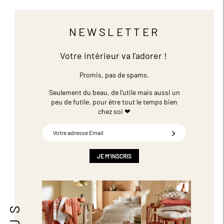
NEWSLETTER
Votre intérieur va l'adorer !
Promis, pas de spams.
Seulement du beau, de l'utile mais aussi un
peu de futile,
pour être tout le temps bien
chez soi ❤
Inscription
à
notre
newsletter
JE M'INSCRIS
: