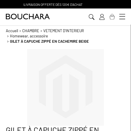
PAIEMENT EN 3 SANS FRAIS
Aller
au
contenu
Accueil
CHAMBRE
VETEMENT D'INTERIEUR
Homewear, accessoire
GILET À CAPUCHE ZIPPÉ EN CACHEMIRE BEIGE
Passer
à
la
fin
de
la
galerie
d’images
GILET À CAPUCHE ZIPPÉ EN
Passer