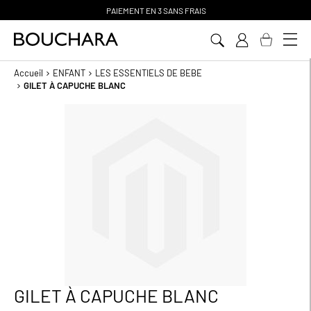
PAIEMENT EN 3 SANS FRAIS
Aller
au
contenu
Accueil
ENFANT
LES ESSENTIELS DE BEBE
GILET À CAPUCHE BLANC
Passer
à
la
fin
de
la
galerie
d’images
GILET À CAPUCHE BLANC
Passer
au