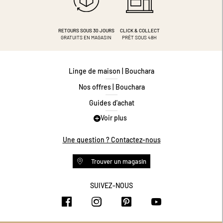
RETOURS SOUS 30 JOURS
CLICK & COLLECT
GRATUITS EN MAGASIN
PRÊT SOUS 48H
Linge de maison | Bouchara
Nos offres | Bouchara
Guides d'achat
Voir plus
Guide des tailles
Guide matières
Une question ? Contactez-nous
Questions les plus fréquentes
Trouver un magasin
Programme de fidélité
Conditions des offres
SUIVEZ-NOUS
https://www.facebook.com/bouchar
https://www.instagram.com/
https://www.pinteres
https://www.y
Livraison et retours
Espace professionnel