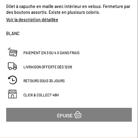
début
Gilet à capuche en maille avec intérieur en velous. Fermeture par
de
des boutons assortis. Existe en plusisurs coloris.
la
Voir la description détaillée
Galerie
d’images
BLANC
PAIEMENT EN 3 OU 4 X SANS FRAIS
LIVRAISON OFFERTE DÈS 120€
RETOURS SOUS 30 JOURS
CLICK & COLLECT 48H
ÉPUISÉ