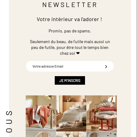
NEWSLETTER
Votre intérieur va l'adorer !
Promis, pas de spams.
Seulement du beau, de l'utile mais aussi un
peu de futile,
pour être tout le temps bien
chez soi ❤
Inscription
à
notre
newsletter
JE M'INSCRIS
: