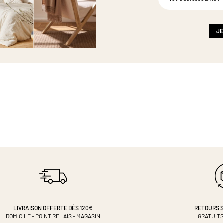
à
notre
newsletter
:
JE
LIVRAISON OFFERTE DÈS 120€
RETOURS S
DOMICILE - POINT RELAIS - MAGASIN
GRATUITS