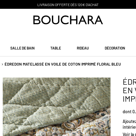
PAIEMENT EN 3 SANS FRAIS
SALLE DE BAIN
TABLE
RIDEAU
DÉCORATION
d
ÉDREDON MATELASSÉ EN VOILE DE COTON IMPRIMÉ FLORAL BLEU
ÉD
EN 
IMP
dont 0,
Ajoute
intéri
somptue
Voir la