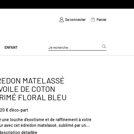
Se connecter
Panier
ENFANT
REDON MATELASSÉ
VOILE DE COTON
RIMÉ FLORAL BLEU
20 € d'éco-part
z une touche d’exotisme et de raffinement à votre
eur avec cet édredon matelassé, sublimé par un
ux motif floral indien traditionnel aux teintes délicates.
 description détaillée