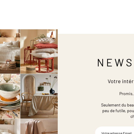
NEWS
Votre intér
Promis,
Seulement du beau,
peu de futile,
pou
c
Inscription