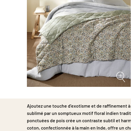
Passer
au
début
Ajoutez une touche d’exotisme et de raffinement à
de
la
sublimé par un somptueux motif floral indien tradit
Galerie
ponctuées de pois crée un contraste subtil et har
d’images
coton, confectionnée à la main en Inde, offre un c