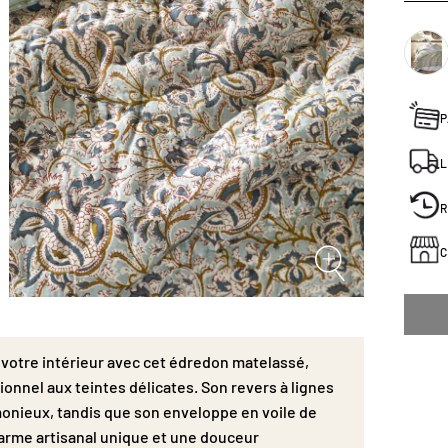
Son rev
et har
confect
unique
linge d
parfai
P
décorat
L
R
C
 votre intérieur avec cet édredon matelassé,
ionnel aux teintes délicates. Son revers à lignes
monieux, tandis que son enveloppe en voile de
harme artisanal unique et une douceur