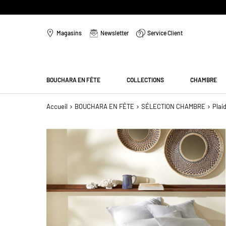
Aller
au
Magasins
Newsletter
Service Client
contenu
Menu
BOUCHARA EN FÊTE
COLLECTIONS
CHAMBRE
Accueil
BOUCHARA EN FÊTE
SÉLECTION CHAMBRE
Plai
Passer
à
la
fin
de
la
galerie
d’images