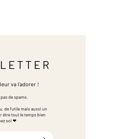
LETTER
ieur va l'adorer !
 pas de spams.
 de l'utile mais aussi un
r être tout le temps bien
hez soi ❤