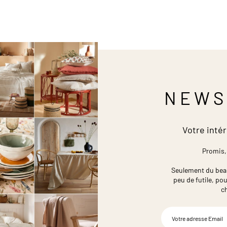
NEWS
Votre intér
Promis,
Seulement du beau,
peu de futile,
pou
c
Inscription
à