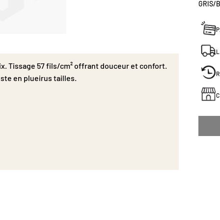
GRIS/
P
L
. Tissage 57 fils/cm² offrant douceur et confort.
R
te en plueirus tailles.
C