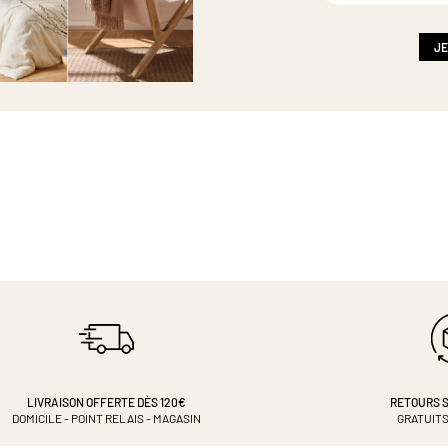
notre
newsletter
:
JE
LIVRAISON OFFERTE DÈS 120€
RETOURS S
DOMICILE - POINT RELAIS - MAGASIN
GRATUITS