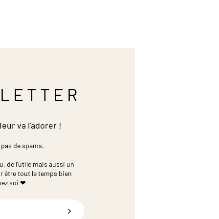
LETTER
ieur va l'adorer !
 pas de spams.
 de l'utile mais aussi un
r être tout le temps bien
hez soi ❤