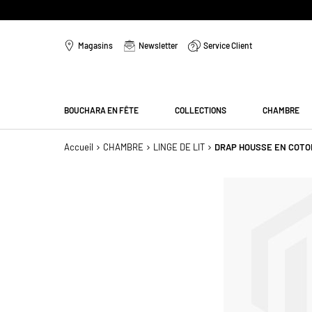
PAIEMENT EN 3 SANS FRAIS
Aller
au
Magasins
Newsletter
Service Client
contenu
Menu
BOUCHARA EN FÊTE
COLLECTIONS
CHAMBRE
Accueil
CHAMBRE
LINGE DE LIT
DRAP HOUSSE EN COTON
Passer
à
la
fin
de
la
galerie
d’images