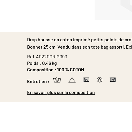
Passer
au
début
Drap housse en coton imprimé petits points de croix
de
la
Bonnet 25 cm. Vendu dans son tote bag assorti. Exis
Galerie
Ref
A0220ORIG090
d’images
Poids :
0.46 kg
Composition :
100 % COTON
Entretien :
En savoir plus sur la composition