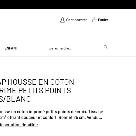
Se connecter
Panier
ENFANT
P HOUSSE EN COTON
RIME PETITS POINTS
S/BLANC
ousse en coton imprimé petits points de croix. Tissage
/cm² offrant douceur et confort. Bonnet 25 cm. Vendu
n tote bag assorti. Existe en plueirus tailles.
 description détaillée