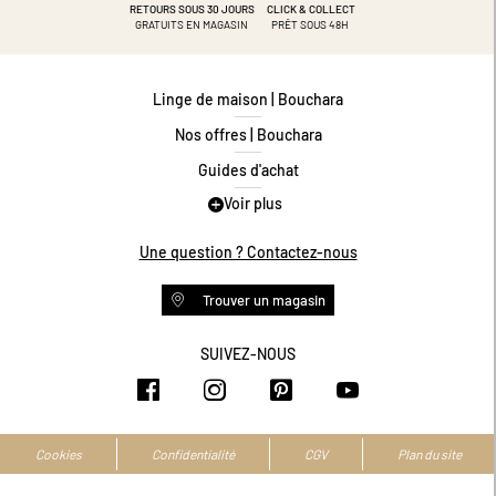
RETOURS SOUS 30 JOURS
CLICK & COLLECT
GRATUITS EN MAGASIN
PRÊT SOUS 48H
Linge de maison | Bouchara
Nos offres | Bouchara
Guides d'achat
Voir plus
Guide des tailles
Guide matières
Une question ? Contactez-nous
Questions les plus fréquentes
Trouver un magasin
Programme de fidélité
Conditions des offres
SUIVEZ-NOUS
https://www.facebook.com/bouchar
https://www.instagram.com/
https://www.pinteres
https://www.y
Livraison et retours
Espace professionnel
Accessibilité numérique
Cookies
Confidentialité
CGV
Plan du site
La marque