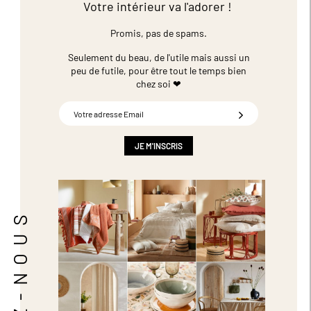
Votre intérieur va l'adorer !
Promis, pas de spams.
Seulement du beau, de l'utile mais aussi un
peu de futile,
pour être tout le temps bien
chez soi ❤
Inscription
à
notre
newsletter
JE M'INSCRIS
:
SUIVEZ-NOUS