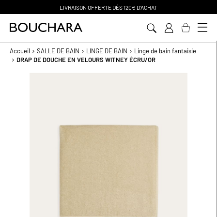
ON OFFERTE D
ÈS 120€ D'ACHAT
PA
Aller
au
contenu
Accueil
SALLE DE BAIN
LINGE DE BAIN
Linge de bain fantaisie
DRAP DE DOUCHE EN VELOURS WITNEY ÉCRU/OR
Passer
à
la
fin
de
la
galerie
d’images