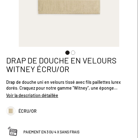
DRAP DE DOUCHE EN VELOURS
Passer
au
WITNEY ÉCRU/OR
début
de
Drap de douche uni en velours tissé avec fils paillettes lurex
la
dorés. Craquez pour notre gamme "Witney", une éponge
Galerie
moelleuse au style raffiné, qui offre une grand douceur et une
d’images
Voir la description détaillée
très bonne absorption dès la sortie de la douche. Qualité 500
gr/m². Certifié Oeko-Tex®. Ce drap de douche se complète à
ÉCRU/OR
merveille avec la serviette de toilette coordonnée, réf.
I0110WITN050. Dimensions (cm) : H140 x L70
PAIEMENT EN 3 OU 4 X SANS FRAIS