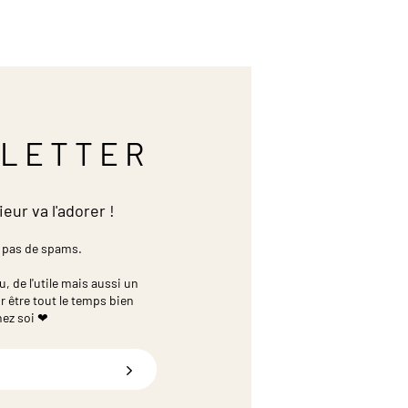
LETTER
ieur va l'adorer !
 pas de spams.
 de l'utile mais aussi un
r être tout le temps bien
hez soi ❤