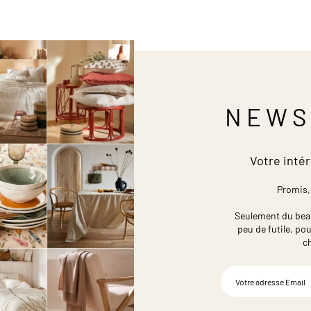
NEWS
Votre intér
Promis,
Seulement du beau,
peu de futile,
pou
c
Inscription
à
notre