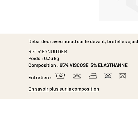
Passer
au
début
Débardeur avec nœud sur le devant, bretelles ajusta
de
la
Ref
51E7NUITDEB
Galerie
Poids :
0.33 kg
d’images
Composition :
95% VISCOSE, 5% ELASTHANNE
Entretien :
En savoir plus sur la composition