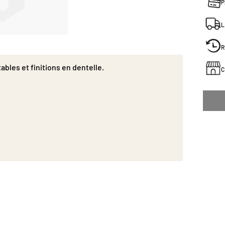
P
L
R
bles et finitions en dentelle.
C