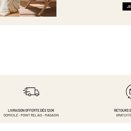
newsletter
:
JE
LIVRAISON OFFERTE DÈS 120€
RETOURS S
DOMICILE - POINT RELAIS - MAGASIN
GRATUITS