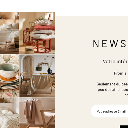
NEWS
Votre intér
Promis,
Seulement du beau,
peu de futile,
pou
c
Inscription
à
notre
newsletter