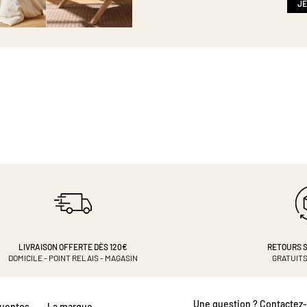
:
JE
LIVRAISON OFFERTE DÈS 120€
RETOURS S
DOMICILE - POINT RELAIS - MAGASIN
GRATUITS
Une question ? Contactez
quentes
La marque