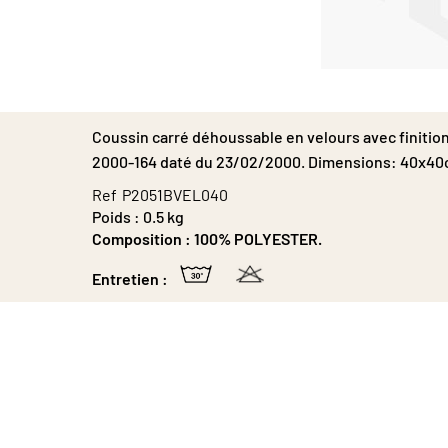
Passer
au
début
de
Coussin carré déhoussable en velours avec finitio
la
2000-164 daté du 23/02/2000. Dimensions: 40x40
Galerie
d’images
Ref
P2051BVEL040
Poids :
0.5 kg
Composition :
100% POLYESTER.
Entretien :