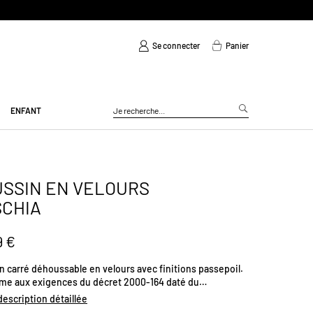
Se connecter
Panier
ENFANT
SSIN EN VELOURS
SCHIA
9 €
n carré déhoussable en velours avec finitions passepoil.
me aux exigences du décret 2000-164 daté du
2000. Dimensions: 40x40cm.
 description détaillée