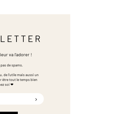
LETTER
ieur va l'adorer !
 pas de spams.
 de l'utile mais aussi un
r être tout le temps bien
hez soi ❤