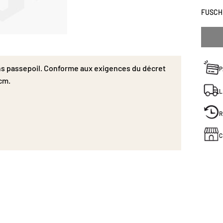
FUSCH
ns passepoil. Conforme aux exigences du décret
P
cm.
L
R
C