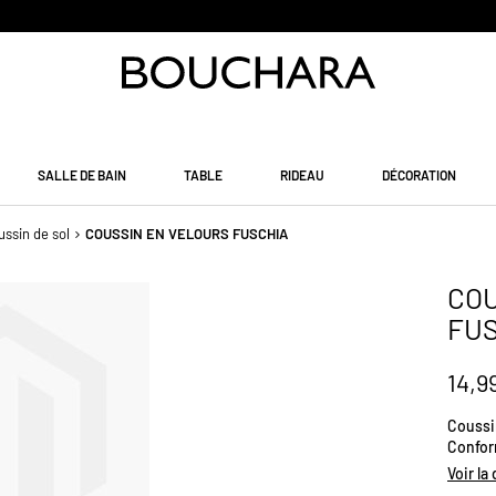
PAIEMENT EN 3 SANS FRAIS
SALLE DE BAIN
TABLE
RIDEAU
DÉCORATION
ussin de sol
COUSSIN EN VELOURS FUSCHIA
COU
FU
14,9
Coussi
Confor
23/02/
Voir la