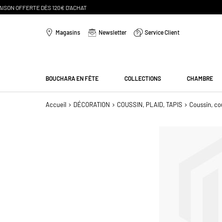
Aller
au
Magasins
Newsletter
Service Client
contenu
Menu
BOUCHARA EN FÊTE
COLLECTIONS
CHAMBRE
Accueil
DÉCORATION
COUSSIN, PLAID, TAPIS
Coussin, co
Passer
à
la
fin
de
la
galerie
d’images