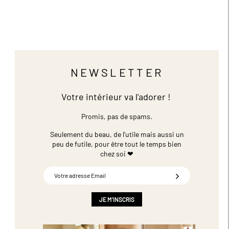
NEWSLETTER
Votre intérieur va l'adorer !
Promis, pas de spams.
Seulement du beau, de l'utile mais aussi un
peu de futile,
pour être tout le temps bien
chez soi ❤
Inscription
à
notre
newsletter
JE M'INSCRIS
: