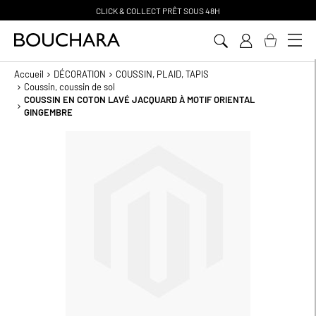
CLICK & COLLECT PR
Ê
T SOUS 48H
Aller
au
contenu
Accueil
DÉCORATION
COUSSIN, PLAID, TAPIS
Coussin, coussin de sol
COUSSIN EN COTON LAVÉ JACQUARD À MOTIF ORIENTAL
GINGEMBRE
Passer
à
la
fin
de
la
galerie
d’images