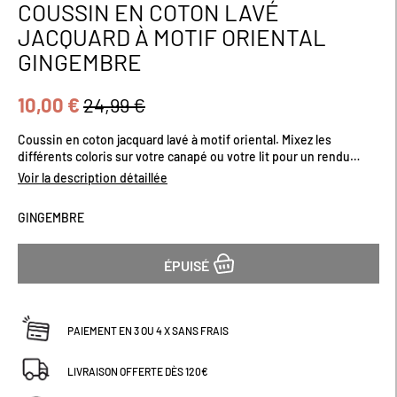
COUSSIN EN COTON LAVÉ
Passer
au
JACQUARD À MOTIF ORIENTAL
début
GINGEMBRE
de
la
Galerie
10,00 €
24,99 €
d’images
Coussin en coton jacquard lavé à motif oriental. Mixez les
différents coloris sur votre canapé ou votre lit pour un rendu
coloré et moderne. Coussin déhoussable pour un entretien
Voir la description détaillée
facile. Plusieurs coloris disponibles. Dimensions (cm) : H30 x L50
GINGEMBRE
ÉPUISÉ
PAIEMENT EN 3 OU 4 X SANS FRAIS
LIVRAISON OFFERTE DÈS 120€