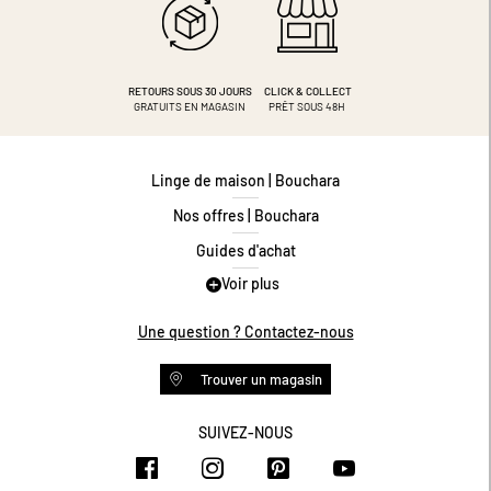
RETOURS SOUS 30 JOURS
CLICK & COLLECT
GRATUITS EN MAGASIN
PRÊT SOUS 48H
Linge de maison | Bouchara
Nos offres | Bouchara
Guides d'achat
Voir plus
Guide des tailles
Guide matières
Une question ? Contactez-nous
Questions les plus fréquentes
Trouver un magasin
Programme de fidélité
Conditions des offres
SUIVEZ-NOUS
https://www.facebook.com/bouchar
https://www.instagram.com/
https://www.pinteres
https://www.y
Livraison et retours