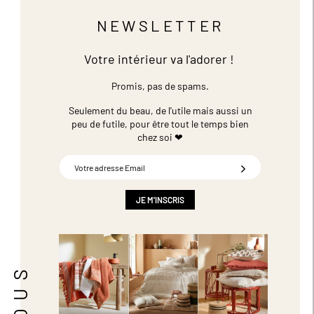
NEWSLETTER
Votre intérieur va l'adorer !
Promis, pas de spams.
Seulement du beau, de l'utile mais aussi un
peu de futile,
pour être tout le temps bien
chez soi ❤
Inscription
à
notre
newsletter
JE M'INSCRIS
: