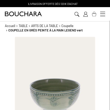
PAIEMENT EN 3 SANS FRAIS
Aller
au
contenu
Accueil
TABLE
ARTS DE LA TABLE
Coupelle
COUPELLE EN GRÈS PEINTE À LA MAIN LEGEND vert
Passer
à
la
fin
de
la
galerie
d’images