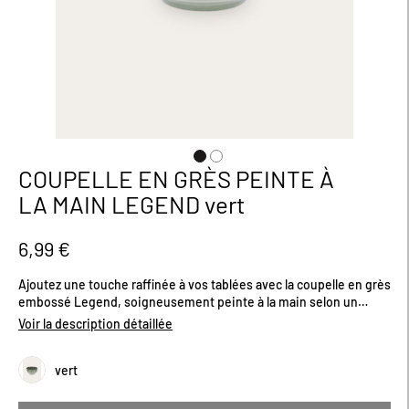
COUPELLE EN GRÈS PEINTE À
Passer
au
LA MAIN LEGEND vert
début
de
la
6,99 €
Galerie
d’images
Ajoutez une touche raffinée à vos tablées avec la coupelle en grès
embossé Legend, soigneusement peinte à la main selon un
savoir-faire artisanal. Ses reliefs délicats et son coloris vert
Voir la description détaillée
évoquent les nuances végétales et la fraîcheur des jardins
stylisés. Chaque pièce est unique et apporte charme et poésie à
vert
vos présentations, qu’il s’agisse de petites entrées, sauces
délicates ou douceurs à partager. Compatible lave-vaisselle et
micro-ondes, elle allie beauté et praticité au quotidien.