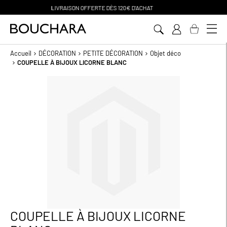
PAIEMENT EN 3 SANS FRAIS
Aller
au
contenu
Accueil
DÉCORATION
PETITE DÉCORATION
Objet déco
COUPELLE À BIJOUX LICORNE BLANC
Passer
à
la
fin
de
la
galerie
d’images
COUPELLE À BIJOUX LICORNE
Passer
au