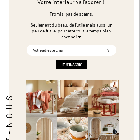
Votre intérieur va l'adorer !
Promis, pas de spams.
Seulement du beau, de l'utile mais aussi un
peu de futile,
pour être tout le temps bien
chez soi ❤
Inscription
à
notre
newsletter
JE M'INSCRIS
:
SUIVEZ-NOUS