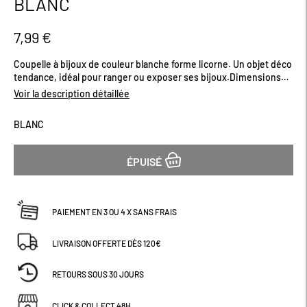
BLANC
début
de
la
7,99 €
Galerie
d’images
Coupelle à bijoux de couleur blanche forme licorne. Un objet déco
tendance, idéal pour ranger ou exposer ses bijoux.Dimensions
(cm) : H7 x L12 x P12
Voir la description détaillée
BLANC
ÉPUISÉ
PAIEMENT EN 3 OU 4 X SANS FRAIS
LIVRAISON OFFERTE DÈS 120€
RETOURS SOUS 30 JOURS
CLICK & COLLECT 48H