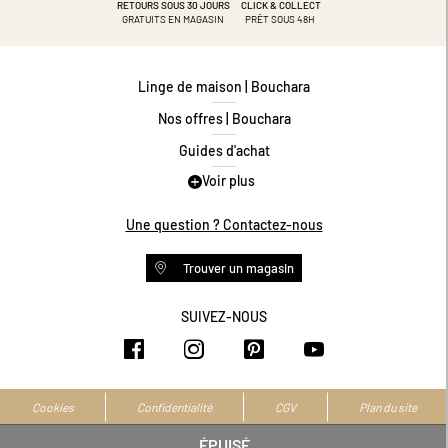
RETOURS SOUS 30 JOURS
CLICK & COLLECT
GRATUITS EN MAGASIN
PRÊT SOUS 48H
Linge de maison | Bouchara
Nos offres | Bouchara
Guides d'achat
Voir plus
Guide des tailles
Guide matières
Une question ? Contactez-nous
Questions les plus fréquentes
Trouver un magasin
Programme de fidélité
Conditions des offres
SUIVEZ-NOUS
https://www.facebook.com/bouchar
https://www.instagram.com/
https://www.pinteres
https://www.y
Livraison et retours
Espace professionnel
Accessibilité numérique
Cookies
Confidentialité
CGV
Plan du site
La marque
ÉPUISÉ