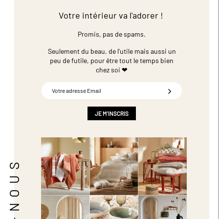
Votre intérieur va l'adorer !
Promis, pas de spams.
Seulement du beau, de l'utile mais aussi un
peu de futile,
pour être tout le temps bien
chez soi ❤
Inscription
à
notre
newsletter
JE M'INSCRIS
: