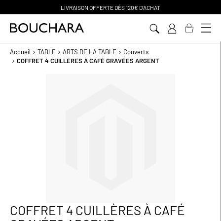
PAIEMENT EN 3 SANS FRAIS
Aller
au
contenu
Accueil
TABLE
ARTS DE LA TABLE
Couverts
COFFRET 4 CUILLÈRES À CAFÉ GRAVÉES ARGENT
Passer
à
la
fin
de
la
galerie
d’images
COFFRET 4 CUILLÈRES À CAFÉ
Passer
au