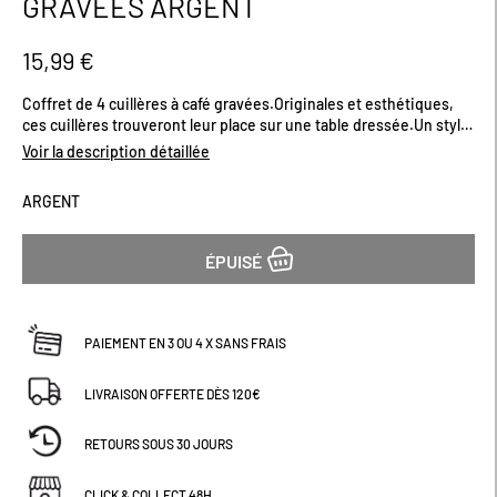
GRAVÉES ARGENT
début
de
la
15,99 €
Galerie
d’images
Coffret de 4 cuillères à café gravées.Originales et esthétiques,
ces cuillères trouveront leur place sur une table dressée.Un style
rétro vintage qui revient à la mode cette saison.
Voir la description détaillée
ARGENT
ÉPUISÉ
PAIEMENT EN 3 OU 4 X SANS FRAIS
LIVRAISON OFFERTE DÈS 120€
RETOURS SOUS 30 JOURS
CLICK & COLLECT 48H