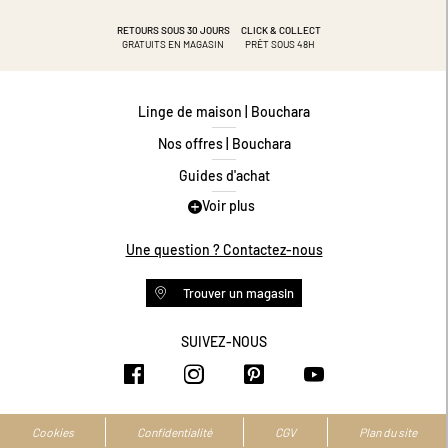
RETOURS SOUS 30 JOURS
CLICK & COLLECT
GRATUITS EN MAGASIN
PRÊT SOUS 48H
Linge de maison | Bouchara
Nos offres | Bouchara
Guides d'achat
Voir plus
Guide des tailles
Guide matières
Une question ? Contactez-nous
Questions les plus fréquentes
Trouver un magasin
Programme de fidélité
Conditions des offres
SUIVEZ-NOUS
https://www.facebook.com/bouchar
https://www.instagram.com/
https://www.pinteres
https://www.y
Livraison et retours
Espace professionnel
Accessibilité numérique
Cookies
Confidentialité
CGV
Plan du site