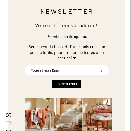
NEWSLETTER
Votre intérieur va l'adorer !
Promis, pas de spams.
Seulement du beau, de l'utile mais aussi un
peu de futile,
pour être tout le temps bien
chez soi ❤
Inscription
à
notre
newsletter
JE M'INSCRIS
: