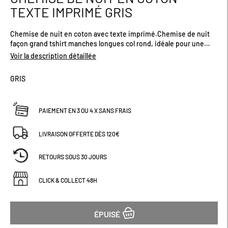
au
TEXTE IMPRIMÉ GRIS
début
de
Chemise de nuit en coton avec texte imprimé.Chemise de nuit
la
façon grand tshirt manches longues col rond, idéale pour une
Galerie
soirée cocooning chez vous.
d’images
Voir la description détaillée
GRIS
PAIEMENT EN 3 OU 4 X SANS FRAIS
LIVRAISON OFFERTE DÈS 120€
RETOURS SOUS 30 JOURS
CLICK & COLLECT 48H
ÉPUISÉ