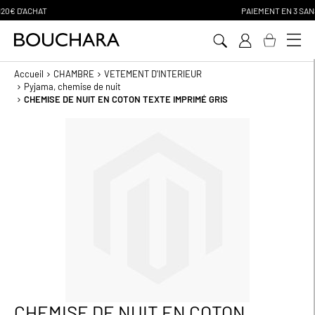
PAIEMENT EN 3 SANS FRAIS
Aller
au
contenu
Accueil
CHAMBRE
VETEMENT D'INTERIEUR
Pyjama, chemise de nuit
CHEMISE DE NUIT EN COTON TEXTE IMPRIMÉ GRIS
Passer
à
la
fin
de
la
galerie
d’images
CHEMISE DE NUIT EN COTON
Passer