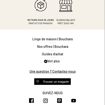
RETOURS SOUS 30 JOURS
CLICK & COLLECT
GRATUITS EN MAGASIN
PRÊT SOUS 48H
Linge de maison | Bouchara
Nos offres | Bouchara
Guides d'achat
Voir plus
Guide des tailles
Guide matières
Une question ? Contactez-nous
Questions les plus fréquentes
Trouver un magasin
Programme de fidélité
Conditions des offres
SUIVEZ-NOUS
https://www.facebook.com/bouchar
https://www.instagram.com/
https://www.pinteres
https://www.y
Livraison et retours