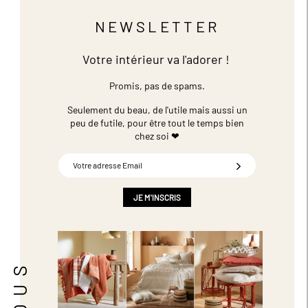
NEWSLETTER
Votre intérieur va l'adorer !
Promis, pas de spams.
Seulement du beau, de l'utile mais aussi un
peu de futile,
pour être tout le temps bien
chez soi ❤
Inscription
à
notre
newsletter
JE M'INSCRIS
: