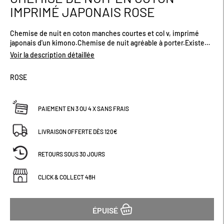
au
IMPRIMÉ JAPONAIS ROSE
début
de
Chemise de nuit en coton manches courtes et col v, imprimé
la
japonais d'un kimono.Chemise de nuit agréable à porter.Existe
Galerie
plusieurs coloris.
d’images
Voir la description détaillée
ROSE
PAIEMENT EN 3 OU 4 X SANS FRAIS
LIVRAISON OFFERTE DÈS 120€
RETOURS SOUS 30 JOURS
CLICK & COLLECT 48H
ÉPUISÉ