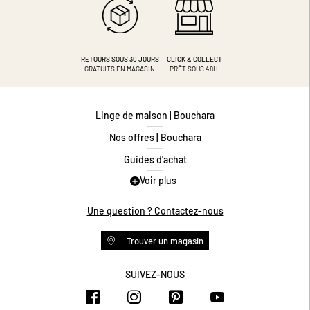
RETOURS SOUS 30 JOURS
CLICK & COLLECT
GRATUITS EN MAGASIN
PRÊT SOUS 48H
Linge de maison | Bouchara
Nos offres | Bouchara
Guides d'achat
Voir plus
Guide des tailles
Guide matières
Une question ? Contactez-nous
Questions les plus fréquentes
Trouver un magasin
Programme de fidélité
Conditions des offres
SUIVEZ-NOUS
https://www.facebook.com/bouchar
https://www.instagram.com/
https://www.pinteres
https://www.y
Livraison et retours