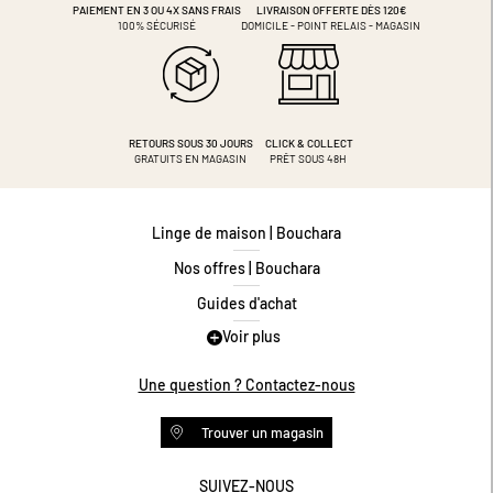
PAIEMENT EN 3 OU 4X
SANS FRAIS
LIVRAISON OFFERTE DÈS 120€
100% SÉCURISÉ
DOMICILE - POINT RELAIS - MAGASIN
RETOURS SOUS 30 JOURS
CLICK & COLLECT
GRATUITS EN MAGASIN
PRÊT SOUS 48H
Linge de maison | Bouchara
Nos offres | Bouchara
Guides d'achat
Voir plus
Guide des tailles
Guide matières
Une question ? Contactez-nous
Questions les plus fréquentes
Trouver un magasin
Programme de fidélité
Conditions des offres
SUIVEZ-NOUS