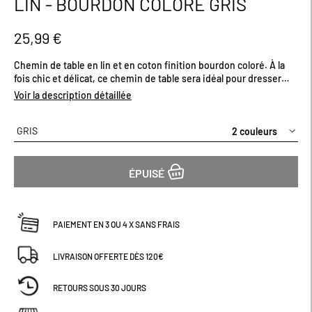
LIN - BOURDON COLORÉ GRIS
début
de
la
25,99 €
Galerie
d’images
Chemin de table en lin et en coton finition bourdon coloré. À la
fois chic et délicat, ce chemin de table sera idéal pour dresser
une belle table. Existe plusieurs coloris. Dimensions (cm) : H150 x
Voir la description détaillée
L50
GRIS
2 couleurs
ÉPUISÉ
PAIEMENT EN 3 OU 4 X SANS FRAIS
LIVRAISON OFFERTE DÈS 120€
RETOURS SOUS 30 JOURS