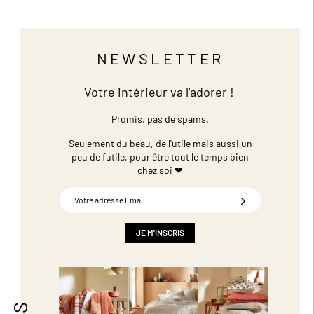
NEWSLETTER
Votre intérieur va l'adorer !
Promis, pas de spams.
Seulement du beau, de l'utile mais aussi un
peu de futile,
pour être tout le temps bien
chez soi ❤
Inscription
à
notre
newsletter
JE M'INSCRIS
: