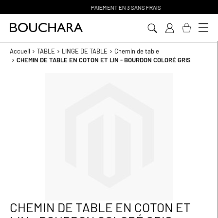
PAIEMENT EN 3 SANS FRAIS
Aller
au
contenu
Accueil
TABLE
LINGE DE TABLE
Chemin de table
CHEMIN DE TABLE EN COTON ET LIN - BOURDON COLORÉ GRIS
Passer
à
la
fin
de
la
galerie
d’images
CHEMIN DE TABLE EN COTON ET
Passer
au