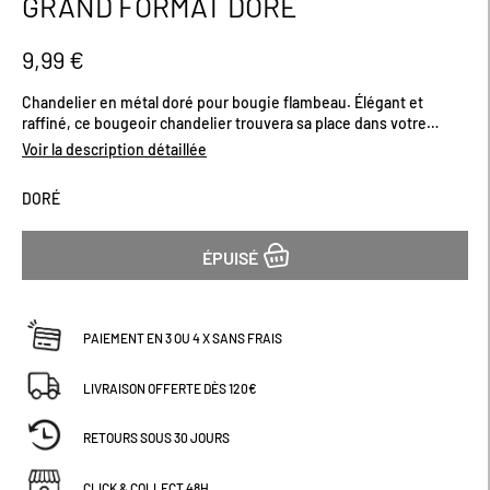
GRAND FORMAT DORÉ
début
de
la
9,99 €
Galerie
d’images
Chandelier en métal doré pour bougie flambeau. Élégant et
raffiné, ce bougeoir chandelier trouvera sa place dans votre
intérieur, posé sur une table ou une commode. Astuce : mixez les
Voir la description détaillée
différentes tailles pour un rendu encore plus
moderne.Dimensions (cm) : H28 x L10
DORÉ
ÉPUISÉ
PAIEMENT EN 3 OU 4 X SANS FRAIS
LIVRAISON OFFERTE DÈS 120€
RETOURS SOUS 30 JOURS
CLICK & COLLECT 48H