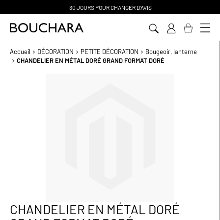
30 JOURS POUR CHANGER D'AVIS
Aller
au
contenu
Accueil
DÉCORATION
PETITE DÉCORATION
Bougeoir, lanterne
CHANDELIER EN MÉTAL DORÉ GRAND FORMAT DORÉ
Passer
à
la
fin
de
la
galerie
d’images
CHANDELIER EN MÉTAL DORÉ
Passer
au