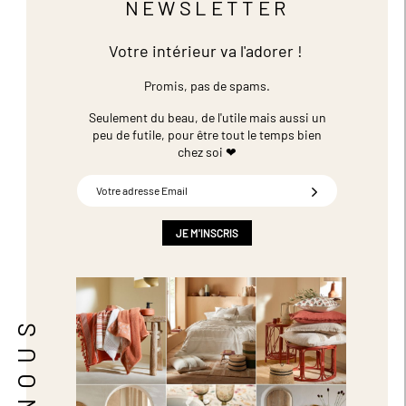
NEWSLETTER
Votre intérieur va l'adorer !
Promis, pas de spams.
Seulement du beau, de l'utile mais aussi un
peu de futile,
pour être tout le temps bien
chez soi ❤
Inscription
à
notre
newsletter
JE M'INSCRIS
: