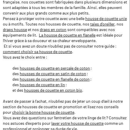
française, nos couettes sont fabriquées dans plusieurs dimensions et
sont adaptées à tous les membres de la famille. Ainsi, elles peuvent
convenir aux plus grands comme aux plus petits.
Pensez à protéger votre couette avec une belle
housse de couette unie
ou à motifs. Toutes nos housses de couette, nos
taies d’oreiller
, nos
draps housse
et nos
draps en coton
sont compatibles avec nos
équipements de lit.
La housse de couette en flanelle
est idéale pour
l'hiver grâce à sa douceur et sa chaleur enveloppante.
Et si vous avez un doute n'oubliez pas de consulter notre guide :
comment choisir sa housse de couette
.
Vous avez le choix entre :
des
housses de couette en percale de coton
;
des
housses de couette en satin de coton
;
des
housses de couette en flanelle de coton
;
des
housses de couette en lin
;
et des
housses de couette en coton bio
.
Avant de passer à l’achat, n’oubliez pas de jeter un coup d’œil à notre
section de housses de couette en promotion et lisez nos conseils
pour
choisir la bonne housse de couette
.
Vous avez des questions sur l’entretien de votre linge de lit ? Consultez
nos astuces d’experts pour
laver votre housse de couette
comme un
professionnel et prolonger sa durée de vie.