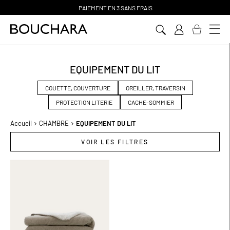
PAIEMENT EN 3 SANS FRAIS
Aller
au
contenu
EQUIPEMENT DU LIT
COUETTE, COUVERTURE
OREILLER, TRAVERSIN
PROTECTION LITERIE
CACHE-SOMMIER
Accueil
CHAMBRE
EQUIPEMENT DU LIT
VOIR LES FILTRES