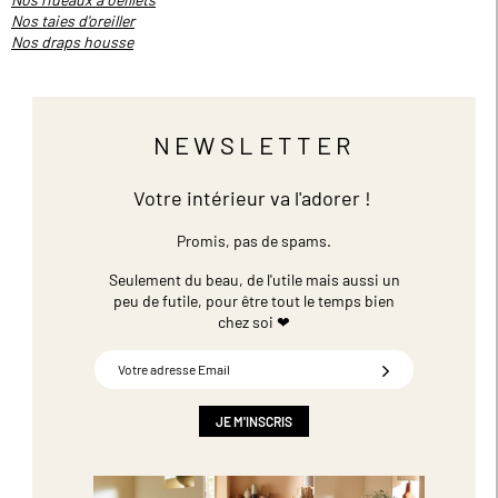
Nos taies d'oreiller
Nos draps housse
NEWSLETTER
Votre intérieur va l'adorer !
Promis, pas de spams.
Seulement du beau, de l'utile mais aussi un
peu de futile,
pour être tout le temps bien
chez soi ❤
Inscription
à
notre
newsletter
JE M'INSCRIS
: