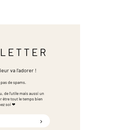
LETTER
ieur va l'adorer !
 pas de spams.
 de l'utile mais aussi un
r être tout le temps bien
hez soi ❤