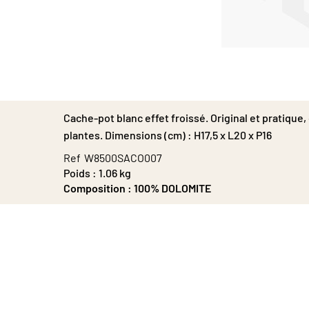
Passer
au
début
de
la
Cache-pot blanc effet froissé. Original et pratique,
Galerie
d’images
plantes. Dimensions (cm) : H17,5 x L20 x P16
Ref
W8500SACO007
Poids :
1.06 kg
Composition :
100% DOLOMITE