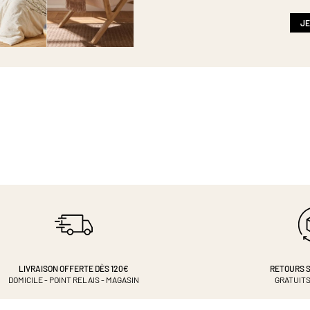
newsletter
:
JE
LIVRAISON OFFERTE DÈS 120€
RETOURS S
DOMICILE - POINT RELAIS - MAGASIN
GRATUITS