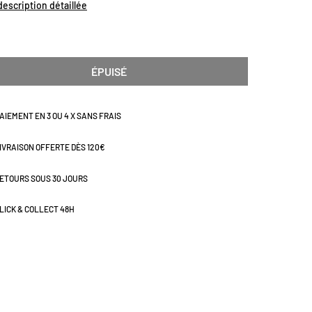
 L20 x P16
 description détaillée
ÉPUISÉ
AIEMENT EN 3 OU 4 X SANS FRAIS
IVRAISON OFFERTE DÈS 120€
ETOURS SOUS 30 JOURS
LICK & COLLECT 48H