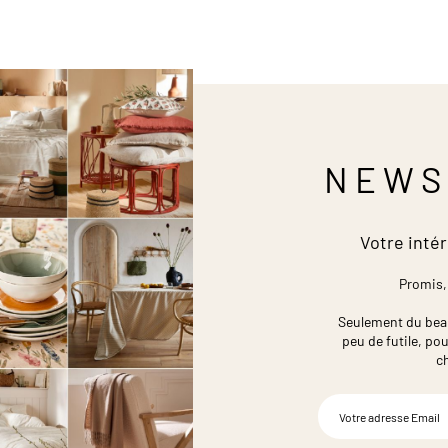
NEWS
Votre intér
Promis,
Seulement du beau,
peu de futile,
pou
c
Inscription
à
notre