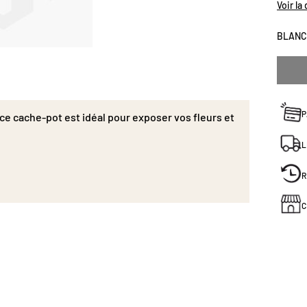
H17,5 x
Voir la
BLANC
P
 ce cache-pot est idéal pour exposer vos fleurs et
L
R
C