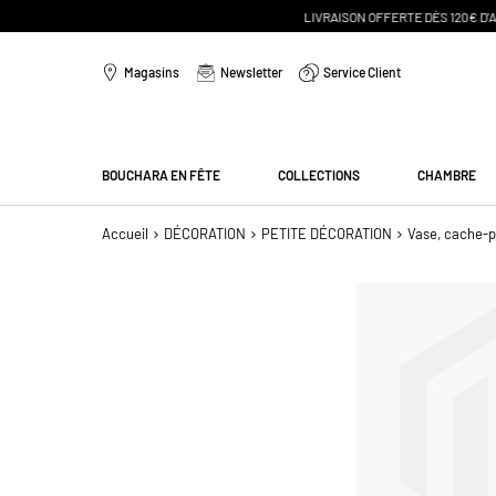
Aller
au
Magasins
Newsletter
Service Client
contenu
Menu
BOUCHARA EN FÊTE
COLLECTIONS
CHAMBRE
Accueil
DÉCORATION
PETITE DÉCORATION
Vase, cache-p
Passer
à
la
fin
de
la
galerie
d’images