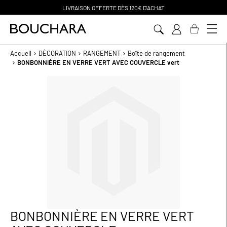
120€ D'ACHAT
PAIEMENT EN 3 SAN
Aller
au
contenu
Accueil
DÉCORATION
RANGEMENT
Boîte de rangement
BONBONNIÈRE EN VERRE VERT AVEC COUVERCLE vert
Passer
à
la
fin
de
la
galerie
d’images
BONBONNIÈRE EN VERRE VERT
Passer
au