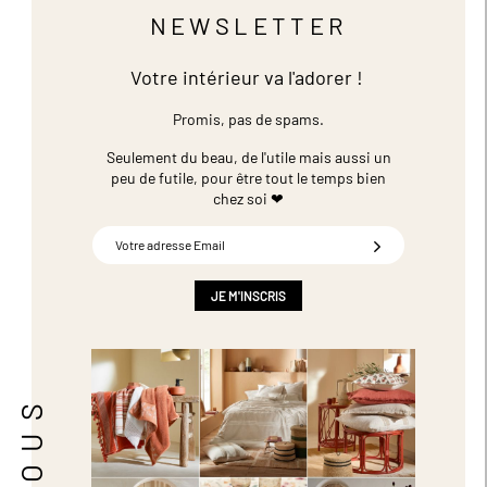
NEWSLETTER
Votre intérieur va l'adorer !
Promis, pas de spams.
Seulement du beau, de l'utile mais aussi un
peu de futile,
pour être tout le temps bien
chez soi ❤
Inscription
à
notre
newsletter
JE M'INSCRIS
: