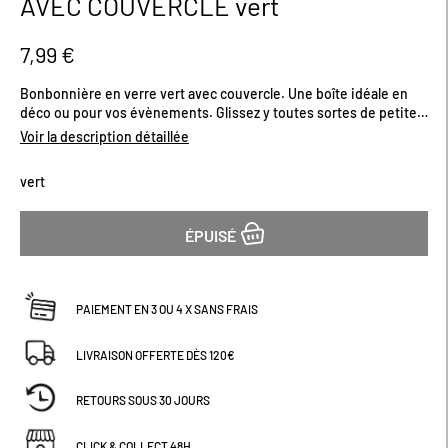
AVEC COUVERCLE vert
début
de
la
7,99 €
Galerie
d’images
Bonbonnière en verre vert avec couvercle. Une boîte idéale en
déco ou pour vos évènements. Glissez y toutes sortes de petites
confiseries ! Dimensions (cm) : H12,5 x D10
Voir la description détaillée
vert
ÉPUISÉ
PAIEMENT EN 3 OU 4 X SANS FRAIS
LIVRAISON OFFERTE DÈS 120€
RETOURS SOUS 30 JOURS
CLICK & COLLECT 48H