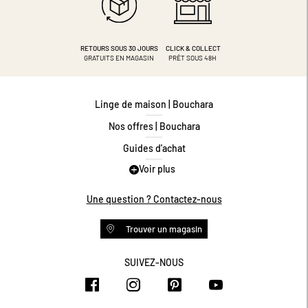
RETOURS SOUS 30 JOURS
CLICK & COLLECT
GRATUITS EN MAGASIN
PRÊT SOUS 48H
Linge de maison | Bouchara
Nos offres | Bouchara
Guides d'achat
Voir plus
Guide des tailles
Guide matières
Une question ? Contactez-nous
Questions les plus fréquentes
Trouver un magasin
Programme de fidélité
Conditions des offres
SUIVEZ-NOUS
https://www.facebook.com/bouchar
https://www.instagram.com/
https://www.pinteres
https://www.y
Livraison et retours
Espace professionnel