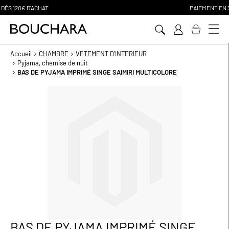
PAIEMENT EN 3 SANS FRAIS
Aller
au
contenu
Accueil
CHAMBRE
VETEMENT D'INTERIEUR
Pyjama, chemise de nuit
BAS DE PYJAMA IMPRIMÉ SINGE SAIMIRI MULTICOLORE
Passer
à
la
fin
de
la
galerie
d’images
BAS DE PYJAMA IMPRIMÉ SINGE
Passer