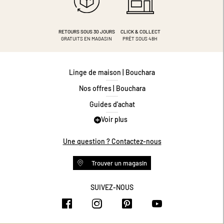
RETOURS SOUS 30 JOURS
CLICK & COLLECT
GRATUITS EN MAGASIN
PRÊT SOUS 48H
Linge de maison | Bouchara
Nos offres | Bouchara
Guides d'achat
Voir plus
Guide des tailles
Guide matières
Une question ? Contactez-nous
Questions les plus fréquentes
Trouver un magasin
Programme de fidélité
Conditions des offres
SUIVEZ-NOUS
https://www.facebook.com/bouchar
https://www.instagram.com/
https://www.pinteres
https://www.y
Livraison et retours
Espace professionnel