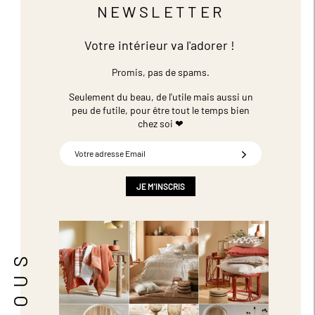
NEWSLETTER
Votre intérieur va l'adorer !
Promis, pas de spams.
Seulement du beau, de l'utile mais aussi un
peu de futile,
pour être tout le temps bien
chez soi ❤
Inscription
à
notre
newsletter
JE M'INSCRIS
: