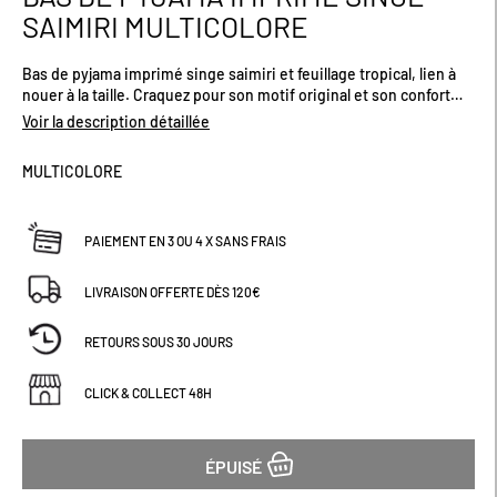
au
SAIMIRI MULTICOLORE
début
de
Bas de pyjama imprimé singe saimiri et feuillage tropical, lien à
la
nouer à la taille. Craquez pour son motif original et son confort
Galerie
sans faille. Complétez vos achats en craquant pour le haut de
d’images
Voir la description détaillée
pyjama assorti vendu séparément.
MULTICOLORE
PAIEMENT EN 3 OU 4 X SANS FRAIS
LIVRAISON OFFERTE DÈS 120€
RETOURS SOUS 30 JOURS
CLICK & COLLECT 48H
ÉPUISÉ