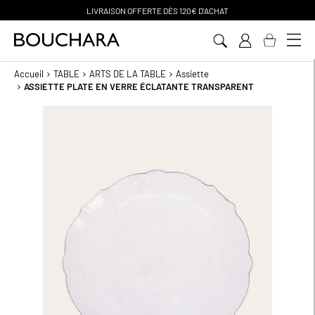
 D'ACHAT
PAIEMENT EN 3 SANS FR
Aller
au
contenu
Accueil
TABLE
ARTS DE LA TABLE
Assiette
ASSIETTE PLATE EN VERRE ÉCLATANTE TRANSPARENT
Passer
à
la
fin
de
la
galerie
d’images