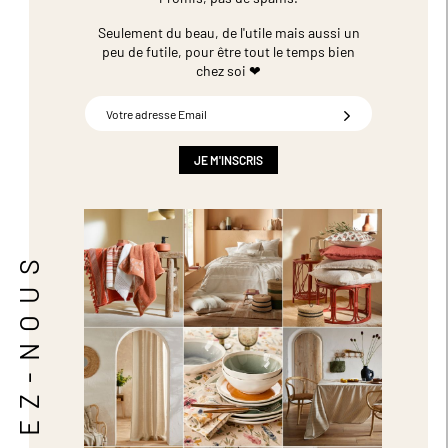
Seulement du beau, de l'utile mais aussi un
peu de futile,
pour être tout le temps bien
chez soi ❤
Inscription
à
notre
newsletter
JE M'INSCRIS
:
SUIVEZ-NOUS