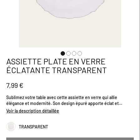
ASSIETTE PLATE EN VERRE
Passer
au
ÉCLATANTE TRANSPARENT
début
de
la
7,99 €
Galerie
d’images
Sublimez votre table avec cette assiette en verre qui allie
élégance et modernité. Son design épuré apporte éclat et
brillance à tous vos repas, que ce soit au quotidien ou pour des
Voir la description détaillée
occasions spéciales. Dimensions (cm) : 27.
TRANSPARENT