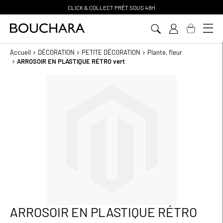
CLICK & COLLECT PR
Ê
T SOUS 48H
Aller
au
contenu
Accueil
DÉCORATION
PETITE DÉCORATION
Plante, fleur
ARROSOIR EN PLASTIQUE RÉTRO vert
Passer
à
la
fin
de
la
galerie
d’images
ARROSOIR EN PLASTIQUE RÉTRO
Passer
au