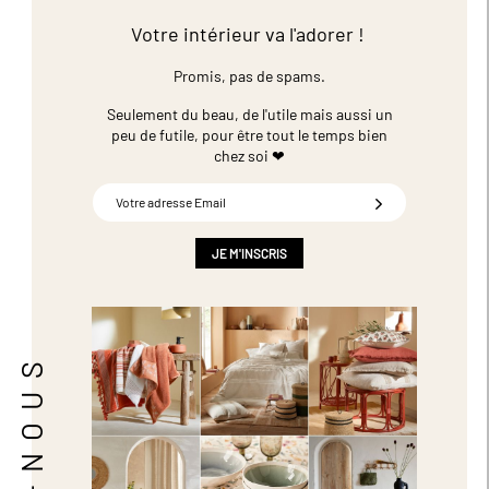
Votre intérieur va l'adorer !
Promis, pas de spams.
Seulement du beau, de l'utile mais aussi un
peu de futile,
pour être tout le temps bien
chez soi ❤
Inscription
à
notre
newsletter
JE M'INSCRIS
: