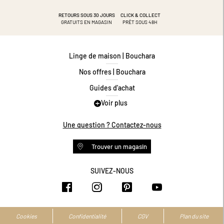
RETOURS SOUS 30 JOURS
CLICK & COLLECT
GRATUITS EN MAGASIN
PRÊT SOUS 48H
Linge de maison | Bouchara
Nos offres | Bouchara
Guides d'achat
Voir plus
Guide des tailles
Guide matières
Une question ? Contactez-nous
Questions les plus fréquentes
Trouver un magasin
Programme de fidélité
Conditions des offres
SUIVEZ-NOUS
https://www.facebook.com/bouchar
https://www.instagram.com/
https://www.pinteres
https://www.y
Livraison et retours
Espace professionnel
Accessibilité numérique
Cookies
Confidentialité
CGV
Plan du site