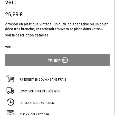
vert
début
de
la
26,99 €
Galerie
d’images
Arrosoir en plastique vintage. Un outil indispensable ou un objet
déco très branché, cet arrosoir trouvera sa place dans votre
jardin. Existe plusieurs coloris. Contenance (l) : 12Dimensions
Voir la description détaillée
(cm) : H39 x L44
vert
ÉPUISÉ
PAIEMENT EN 3 OU 4 X SANS FRAIS
LIVRAISON OFFERTE DÈS 120€
RETOURS SOUS 30 JOURS
CLICK & COLLECT 48H