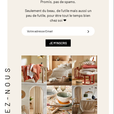
Promis, pas de spams.
Seulement du beau, de l'utile mais aussi un
peu de futile,
pour être tout le temps bien
chez soi ❤
Inscription
à
notre
newsletter
JE M'INSCRIS
:
SUIVEZ-NOUS