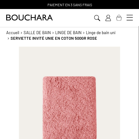
PAIEMENT EN 3 SANS FRAIS
Aller
au
contenu
Accueil
SALLE DE BAIN
LINGE DE BAIN
Linge de bain uni
SERVIETTE INVITÉ UNIE EN COTON 500GR ROSE
Passer
à
la
fin
de
la
galerie
d’images