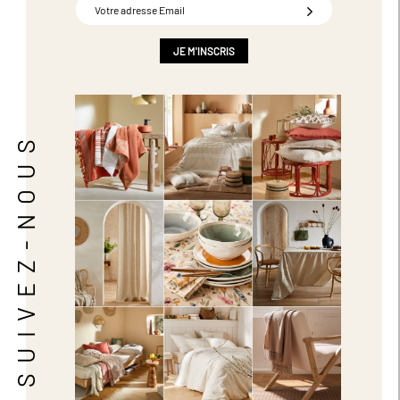
Inscription
à
notre
newsletter
JE M'INSCRIS
:
SUIVEZ-NOUS