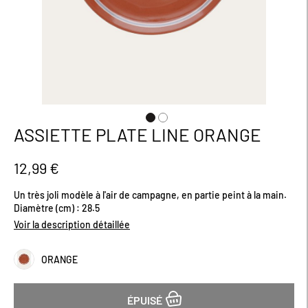
ASSIETTE PLATE LINE ORANGE
Passer
au
début
12,99 €
de
la
Un très joli modèle à l'air de campagne, en partie peint à la main.
Galerie
Diamètre (cm) : 28.5
d’images
Voir la description détaillée
ORANGE
ÉPUISÉ