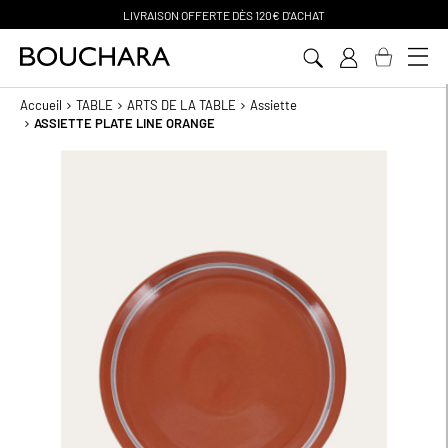
PAIEMENT EN 3 SANS FRAIS
Aller
au
contenu
Accueil
TABLE
ARTS DE LA TABLE
Assiette
ASSIETTE PLATE LINE ORANGE
Passer
à
la
fin
de
la
galerie
d’images