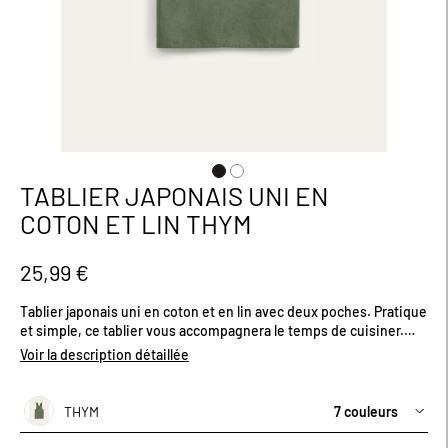
TABLIER JAPONAIS UNI EN
Passer
au
COTON ET LIN THYM
début
de
la
25,99 €
Galerie
d’images
Tablier japonais uni en coton et en lin avec deux poches. Pratique
et simple, ce tablier vous accompagnera le temps de cuisiner.
Certifié OEKO-TEX®, il respecte les peaux sensibles et répond
Voir la description détaillée
aux exigences environnementales. Existe en plusieurs coloris.
Dimensions (cm) : H100 x L70.
THYM
7 couleurs