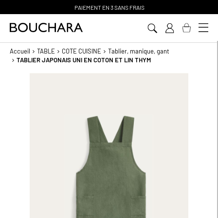
PAIEMENT EN 3 SANS FRAIS
Aller
au
contenu
Accueil
TABLE
COTE CUISINE
Tablier, manique, gant
TABLIER JAPONAIS UNI EN COTON ET LIN THYM
Passer
à
la
fin
de
la
galerie
d’images