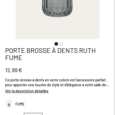
PORTE BROSSE À DENTS RUTH
Passer
au
FUME
début
de
la
12,99 €
Galerie
d’images
Ce porte-brosse à dents en verre coloré est l'accessoire parfait
pour apporter une touche de style et d'élégance à votre salle de
bain. Son design raffiné en verre coloré transforme un objet du
Voir la description détaillée
quotidien en un élément décoratif chic, tout en restant pratique.
Idéal pour organiser vos brosses à dents avec charme, il s'intègre
FUME
parfaitement dans tout type de décor, du plus moderne au plus
classique. Dimensions (cm) : 8 x 10,5.