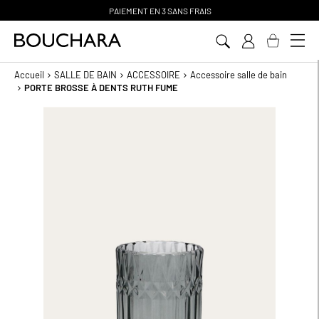
PAIEMENT EN 3 SANS FRAIS
Aller
au
contenu
Accueil
SALLE DE BAIN
ACCESSOIRE
Accessoire salle de bain
PORTE BROSSE À DENTS RUTH FUME
Passer
à
la
fin
de
la
galerie
d’images