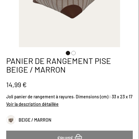
PANIER DE RANGEMENT PISE
Passer
au
BEIGE / MARRON
début
de
la
14,99 €
Galerie
d’images
Joli panier de rangement à rayures. Dimensions (cm) : 33 x 23 x 17
Voir la description détaillée
BEIGE / MARRON
ÉPUISÉ