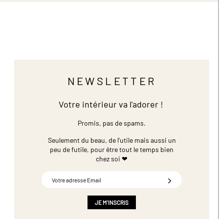
NEWSLETTER
Votre intérieur va l'adorer !
Promis, pas de spams.
Seulement du beau, de l'utile mais aussi un
peu de futile,
pour être tout le temps bien
chez soi ❤
Inscription
à
notre
newsletter
JE M'INSCRIS
: