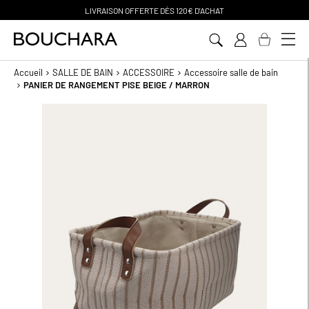
FERTE D
ÈS 120€ D'ACHAT
PAIEMEN
Aller
au
contenu
Accueil
SALLE DE BAIN
ACCESSOIRE
Accessoire salle de bain
PANIER DE RANGEMENT PISE BEIGE / MARRON
Passer
à
la
fin
de
la
galerie
d’images