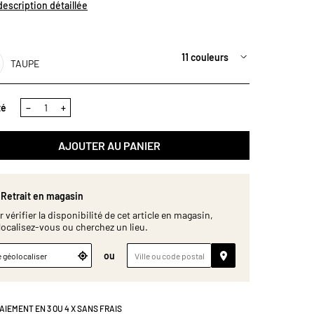
 fibres (500 gr/m²) offre une absorption optimale et un
 description détaillée
e rapide pour un confort quotidien. Certifié Oeko-Tex® et
é au Portugal avec un savoir-faire textile reconnu, il allie
 et respect de l’environnement. Décliné en plusieurs
, il s’adapte à tous les styles et envies. Un indispensable
11 couleurs
TAUPE
 pour votre routine bien-être. Dimensions (cm) : H21 x
té
−
+
AJOUTER AU PANIER
Retrait en magasin
 vérifier la disponibilité de cet article en magasin,
localisez-vous ou cherchez un lieu.
ou
 géolocaliser
AIEMENT EN 3 OU 4 X SANS FRAIS