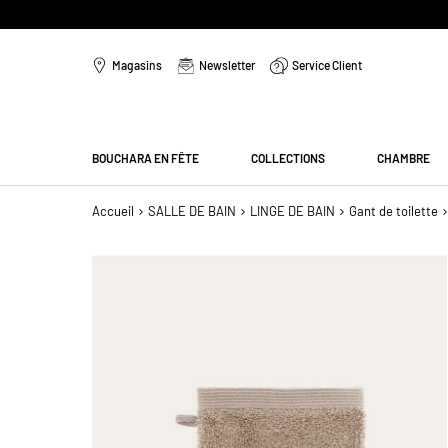
Aller
au
Magasins
Newsletter
Service Client
contenu
Menu
BOUCHARA EN FÊTE
COLLECTIONS
CHAMBRE
Accueil
SALLE DE BAIN
LINGE DE BAIN
Gant de toilette
Passer
à
la
fin
de
la
galerie
d’images