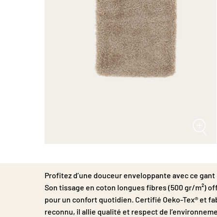
Passer
au
début
Profitez d’une douceur enveloppante avec ce gant
de
la
Son tissage en coton longues fibres (500 gr/m²) o
Galerie
pour un confort quotidien. Certifié Oeko-Tex® et fa
d’images
reconnu, il allie qualité et respect de l’environneme