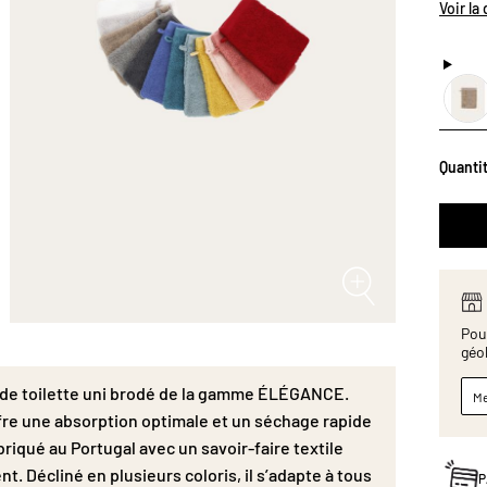
longues
Voir la
séchag
fabriqu
qualité
coloris
élégant
L16.
Quanti
Pour
géo
 de toilette uni brodé de la gamme ÉLÉGANCE.
Me
ffre une absorption optimale et un séchage rapide
briqué au Portugal avec un savoir-faire textile
nt. Décliné en plusieurs coloris, il s’adapte à tous
P