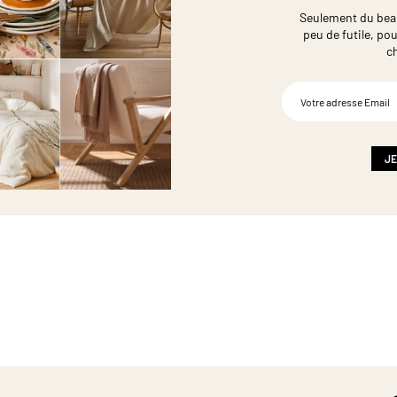
Seulement du beau,
peu de futile,
pou
c
Inscription
à
notre
newsletter
:
JE