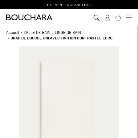
PAIEMENT EN 3 SANS FRAIS
Aller
au
contenu
Accueil
SALLE DE BAIN
LINGE DE BAIN
DRAP DE DOUCHE UNI AVEC FINITION CONTRASTÉS ECRU
Passer
à
la
fin
de
la
galerie
d’images