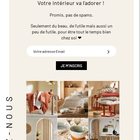
Votre intérieur va l'adorer !
Promis, pas de spams.
Seulement du beau, de l'utile mais aussi un
peu de futile,
pour être tout le temps bien
chez soi ❤
Inscription
à
notre
newsletter
JE M'INSCRIS
:
SUIVEZ-NOUS