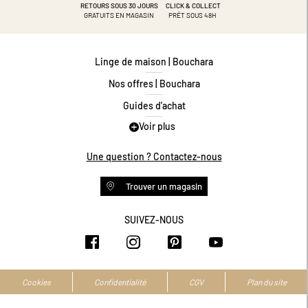
RETOURS SOUS 30 JOURS
CLICK & COLLECT
GRATUITS EN MAGASIN
PRÊT SOUS 48H
Linge de maison | Bouchara
Nos offres | Bouchara
Guides d'achat
Voir plus
Guide des tailles
Guide matières
Une question ? Contactez-nous
Questions les plus fréquentes
Trouver un magasin
Programme de fidélité
Conditions des offres
SUIVEZ-NOUS
https://www.facebook.com/bouchar
https://www.instagram.com/
https://www.pinteres
https://www.y
Livraison et retours
Espace professionnel
Accessibilité numérique
Cookies
Confidentialité
CGV
Plan du site
La marque