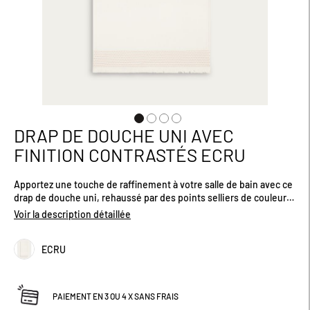
DRAP DE DOUCHE UNI AVEC
Passer
au
FINITION CONTRASTÉS ECRU
début
de
Apportez une touche de raffinement à votre salle de bain avec ce
la
drap de douche uni, rehaussé par des points selliers de couleur
Galerie
contrastée sur le bas. Son coton doux et absorbant vous garantit
d’images
Voir la description détaillée
une expérience de bain agréable tout en apportant une note
d'élégance subtile. Complétez votre ensemble avec la gamme de
ECRU
linge de bain assortie disponible. Produit certifié Oeko-Tex.
Dimensions (cm) : 70 x 140.
PAIEMENT EN 3 OU 4 X SANS FRAIS