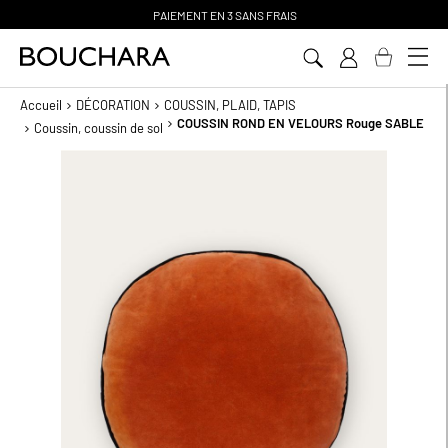
PAIEMENT EN 3 SANS FRAIS
Aller
au
contenu
Accueil
DÉCORATION
COUSSIN, PLAID, TAPIS
COUSSIN ROND EN VELOURS Rouge SABLE
Coussin, coussin de sol
Passer
à
la
fin
de
la
galerie
d’images