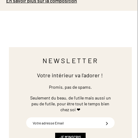
En savoir plus sur la composition
NEWSLETTER
Votre intérieur va l'adorer !
Promis, pas de spams.
Seulement du beau, de l'utile mais aussi un
peu de futile,
pour être tout le temps bien
chez soi ❤
Inscription
à
notre
newsletter
JE M'INSCRIS