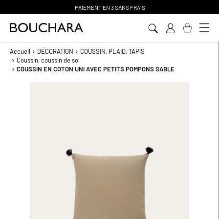
PAIEMENT EN 3 SANS FRAIS
Aller
au
contenu
Accueil
DÉCORATION
COUSSIN, PLAID, TAPIS
Coussin, coussin de sol
COUSSIN EN COTON UNI AVEC PETITS POMPONS SABLE
Passer
à
la
fin
de
la
galerie
d’images