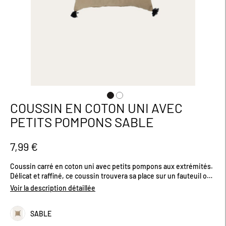
COUSSIN EN COTON UNI AVEC
Passer
au
PETITS POMPONS SABLE
début
de
la
7,99 €
Galerie
d’images
Coussin carré en coton uni avec petits pompons aux extrémités.
Délicat et raffiné, ce coussin trouvera sa place sur un fauteuil ou
votre canapé. Non déhoussable. Produit certifié OEKO-TEX®.
Voir la description détaillée
Existe en plusieurs coloris. Dimensions (cm) : H40 x L40
SABLE