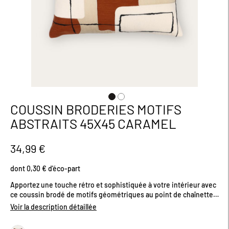
COUSSIN BRODERIES MOTIFS
Passer
au
ABSTRAITS 45X45 CARAMEL
début
de
la
34,99 €
Galerie
d’images
dont 0,30 € d'éco-part
Apportez une touche rétro et sophistiquée à votre intérieur avec
ce coussin brodé de motifs géométriques au point de chaînette.
Son envers uni apporte une finition épurée tandis que son
Voir la description détaillée
design travaillé avec ses broderies délicates ajoutent du
caractère à votre décoration tout en sublimant votre espace.