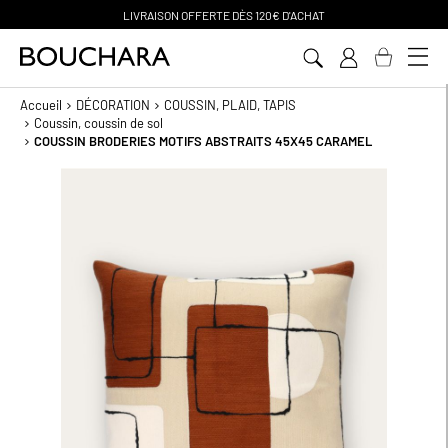
PAIEMENT EN 3 SANS FRAIS
Aller
au
contenu
Accueil
DÉCORATION
COUSSIN, PLAID, TAPIS
Coussin, coussin de sol
COUSSIN BRODERIES MOTIFS ABSTRAITS 45X45 CARAMEL
Passer
à
la
fin
de
la
galerie
d’images