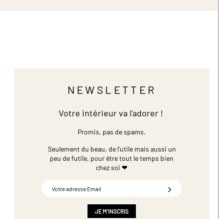
NEWSLETTER
Votre intérieur va l'adorer !
Promis, pas de spams.
Seulement du beau, de l'utile mais aussi un
peu de futile,
pour être tout le temps bien
chez soi ❤
Inscription
à
notre
newsletter
JE M'INSCRIS