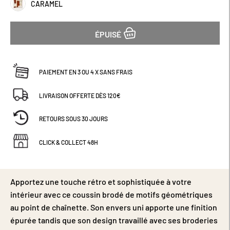
CARAMEL
Grâce à sa fermeture à glissière invisible, il est entièrement
déhoussable, offrant une praticité optimale pour son entretien.
Vendu avec son intérieur, il est prêt à être installé et à compléter
votre ambiance avec élégance. Certifié OEKO-TEX®, il garantit
ÉPUISÉ
une fabrication respectueuse de votre santé et de
l’environnement. Existe en plusieurs coloris. On adore son style
70's ! Dimensions (cm) : H45 x L45.
PAIEMENT EN 3 OU 4 X SANS FRAIS
LIVRAISON OFFERTE DÈS 120€
RETOURS SOUS 30 JOURS
CLICK & COLLECT 48H
Apportez une touche rétro et sophistiquée à votre
intérieur avec ce coussin brodé de motifs géométriques
au point de chaînette. Son envers uni apporte une finition
épurée tandis que son design travaillé avec ses broderies