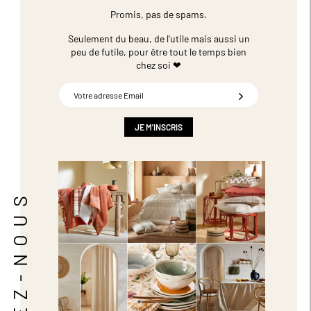
Promis, pas de spams.
Seulement du beau, de l'utile mais aussi un
peu de futile,
pour être tout le temps bien
chez soi ❤
Inscription
à
notre
newsletter
JE M'INSCRIS
:
SUIVEZ-NOUS