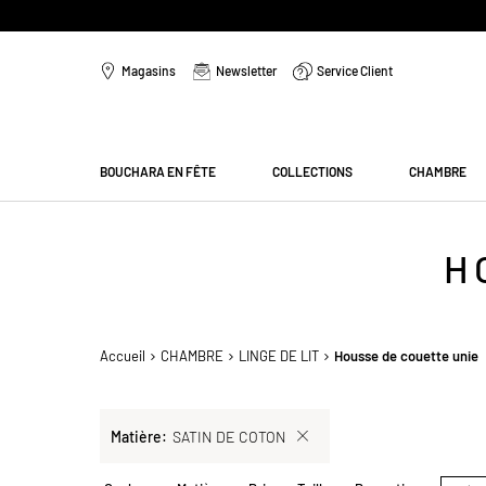
Aller
au
Magasins
Newsletter
Service Client
contenu
Menu
BOUCHARA EN FÊTE
COLLECTIONS
CHAMBRE
H
Accueil
CHAMBRE
LINGE DE LIT
Housse de couette unie
Sélection
Matière
SATIN DE COTON
actuelle