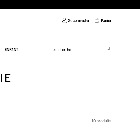
Se connecter
Panier
ENFANT
IE
10
10
produits
produits