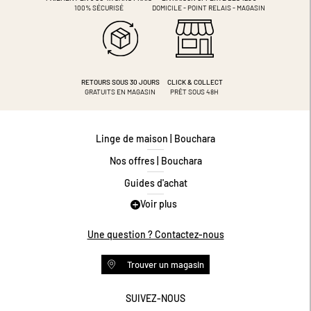
100% SÉCURISÉ
DOMICILE - POINT RELAIS - MAGASIN
RETOURS SOUS 30 JOURS
CLICK & COLLECT
GRATUITS EN MAGASIN
PRÊT SOUS 48H
Linge de maison | Bouchara
Nos offres | Bouchara
Guides d'achat
Voir plus
Guide des tailles
Guide matières
Une question ? Contactez-nous
Questions les plus fréquentes
Trouver un magasin
Programme de fidélité
Conditions des offres
SUIVEZ-NOUS