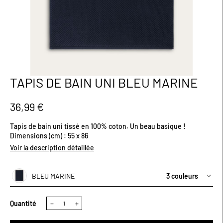
TAPIS DE BAIN UNI BLEU MARINE
Passer
au
début
36,99 €
de
la
Tapis de bain uni tissé en 100% coton. Un beau basique !
Galerie
Dimensions (cm) : 55 x 86
d’images
Voir la description détaillée
BLEU MARINE
3 couleurs
Quantité
−
+