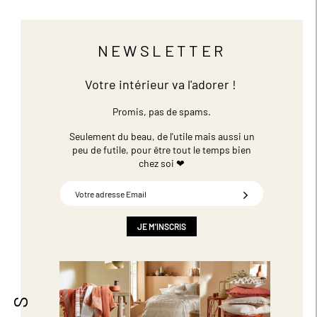
NEWSLETTER
Votre intérieur va l'adorer !
Promis, pas de spams.
Seulement du beau, de l'utile mais aussi un
peu de futile,
pour être tout le temps bien
chez soi ❤
Inscription
à
notre
newsletter
JE M'INSCRIS
: