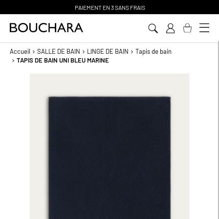
PAIEMENT EN 3 SANS FRAIS
Aller
au
contenu
Accueil
SALLE DE BAIN
LINGE DE BAIN
Tapis de bain
TAPIS DE BAIN UNI BLEU MARINE
Passer
à
la
fin
de
la
galerie
d’images