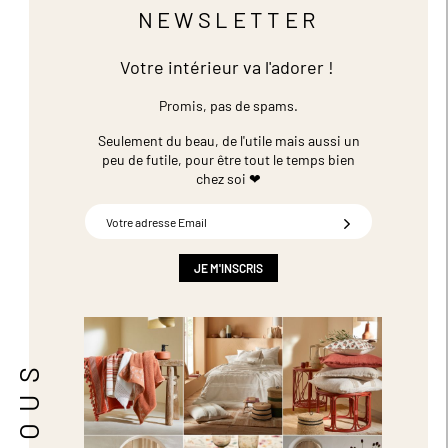
NEWSLETTER
Votre intérieur va l'adorer !
Promis, pas de spams.
Seulement du beau, de l'utile mais aussi un
peu de futile,
pour être tout le temps bien
chez soi ❤
Inscription
à
notre
newsletter
JE M'INSCRIS
: