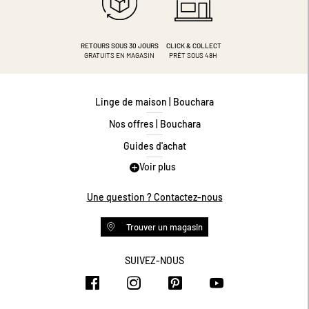
RETOURS SOUS 30 JOURS
CLICK & COLLECT
GRATUITS EN MAGASIN
PRÊT SOUS 48H
Linge de maison | Bouchara
Nos offres | Bouchara
Guides d'achat
Voir plus
Guide des tailles
Guide matières
Une question ? Contactez-nous
Questions les plus fréquentes
Trouver un magasin
Programme de fidélité
Conditions des offres
SUIVEZ-NOUS
https://www.facebook.com/bouchar
https://www.instagram.com/
https://www.pinteres
https://www.y
Livraison et retours
Espace professionnel