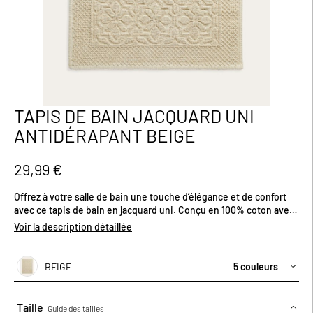
TAPIS DE BAIN JACQUARD UNI
Passer
au
ANTIDÉRAPANT BEIGE
début
de
la
29,99 €
Galerie
d’images
Offrez à votre salle de bain une touche d’élégance et de confort
avec ce tapis de bain en jacquard uni. Conçu en 100% coton avec
un grammage exceptionnel de 1800 gr/m², il séduit par son
Voir la description détaillée
épaisseur généreuse et sa capacité d’absorption optimale. Son
tissage jacquard subtil ajoute du relief et une finition soignée,
tout en conservant une esthétique épurée. Doté d’un revêtement
BEIGE
5 couleurs
antidérapant, il reste parfaitement en place, même sur sol
humide. Décliné en plusieurs coloris tendance, il s’adapte à
toutes les ambiances. Dimensions (cm) : H60 x L90.
Taille
Guide des tailles