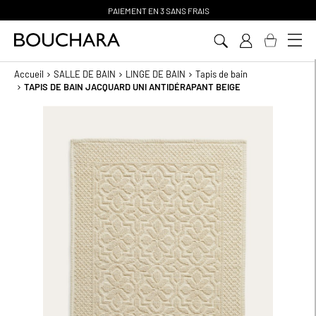
PAIEMENT EN 3 SANS FRAIS
Aller
au
contenu
Accueil
SALLE DE BAIN
LINGE DE BAIN
Tapis de bain
TAPIS DE BAIN JACQUARD UNI ANTIDÉRAPANT BEIGE
Passer
à
la
fin
de
la
galerie
d’images